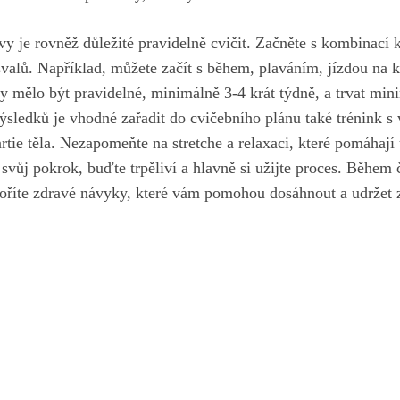
y je rovněž důležité pravidelně cvičit. Začněte⁤ s kombinací 
svalů. Například, můžete začít s‌ během,⁣ plaváním, jízdou na
by mělo být pravidelné, minimálně 3-4 krát týdně,⁣ a trvat mi
ýsledků je⁤ vhodné zařadit do cvičebního plánu také trénink s 
rtie těla. Nezapomeňte na stretche a relaxaci, které pomáhají 
e svůj pokrok, buďte trpěliví a hlavně si užijte proces. Během
voříte zdravé návyky, které vám pomohou⁣ dosáhnout a udržet 