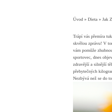
Úvod
»
Dieta
»
Jak Z
Trápí vás přemíra tu
skvělou zprávu! V to
vám pomůže zhubnout 
sportovec
, dnes objev
zdravější a silnější t
přebytečných kilogra
Nezbývá než se ​do toh