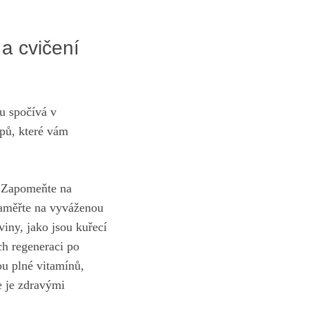
 a cvičení
hu spočívá v
ipů, které vám
. Zapomeňte na
zaměřte na‌ vyváženou
viny, jako jsou kuřecí
ch regeneraci po
ou plné vitamínů,
e je zdravými