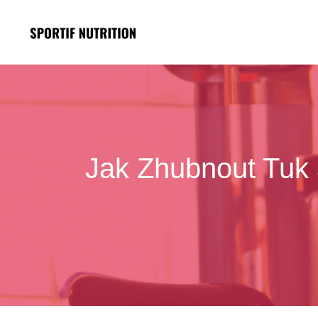
Přeskočit
na
obsah
Jak Zhubnout Tuk 