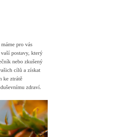
, máme pro vás
vaší postavy, který
tečník nebo ​zkušený
ašich cílů⁤ a získat
n ke ztrátě
 duševnímu zdraví.