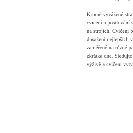
Kromě vyvážené ⁣strav
cvičení a posilování 
na strojích. Cvičení 
dosažení nejlepších v
zaměřené ​na různé pa
zkrátka‍ dne. Sledujt
výživě a cvičení vyt