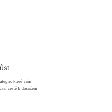
růst
ategie,​ které vám
ší cestě k ⁢dosažení