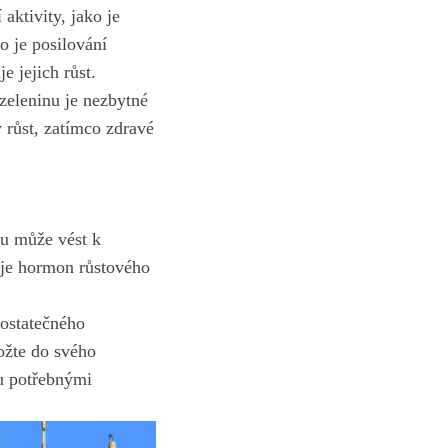
 aktivity, jako je
 ⁤je posilování‍
e jejich růst.
zeleninu je nezbytné
 růst, zatímco zdravé
ku může vést k
uje hormon růstového
​dostatečného
ožte do svého
u potřebnými⁢