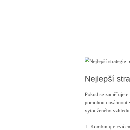
Nejlepší str
Pokud se zaměřujete na
pomohou dosáhnout va
vytouženého vzhledu
1. Kombinujte ‍cviče