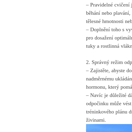
– Pravidelné cvičení j
běhání nebo ‍plavání, 
tělesné hmotnosti neb
– Doplnění toho s vy
pro dosažení optimál
tuky ‌a ⁣rostlinná vlá
2. Správný režim odp
– Zajistěte, abyste d
nadměrnému ukládání 
hormonu, který pomá
– Navíc je důležité dá
odpočinku může vést 
‍tréninkového ‌plánu 
živinami.