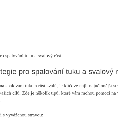
ategie‌ pro spalování tuku a svalový 
 spalování tuku a⁤ růst svalů, je klíčové najít nejúčinnější str
šich cílů. Zde je několik ⁤tipů, které vám mohou pomoci na va
.
ní s vyváženou stravou: