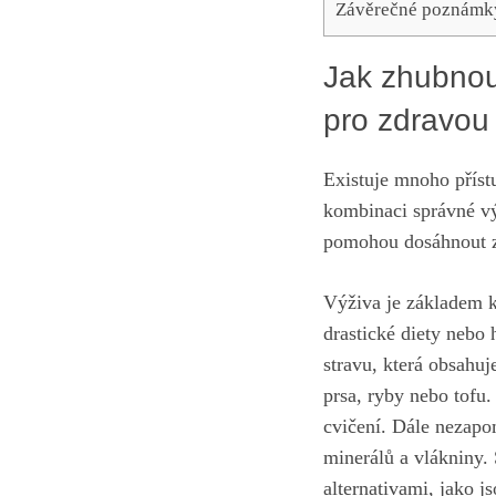
Závěrečné poznámk
Jak zhubnout
pro zdravou‍
Existuje mnoho přístu
kombinaci správné vý
pomohou dosáhnout z
Výživa je základem k
drastické diety nebo⁣
stravu, která obsahuj
prsa, ryby nebo tofu
cvičení. Dále nezapom
minerálů a vlákniny. 
alternativami, jako j