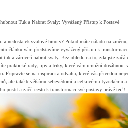
hubnout Tuk a Nabrat Svaly: Vyvážený Přístup k Postavě
ku a nedostatek svalové hmoty? Pokud ⁣máte náladu⁤ na změnu
mto ⁤článku vám představíme ⁢vyvážený přístup k transformaci 
tuk a zároveň nabrat svaly. Bez ohledu na to,
zda jste začá
íte praktické rady, tipy ‍a triky, které ‌vám umožní⁤ dosáhnout v
ělo. Připravte se na inspiraci a odvahu, které vás přivedou neje
mů, ale také k⁣ většímu sebevědomí a celkovému fyzickému a
o pustit a‌ začít cestu k ​transformaci⁤ své postavy právě teď!