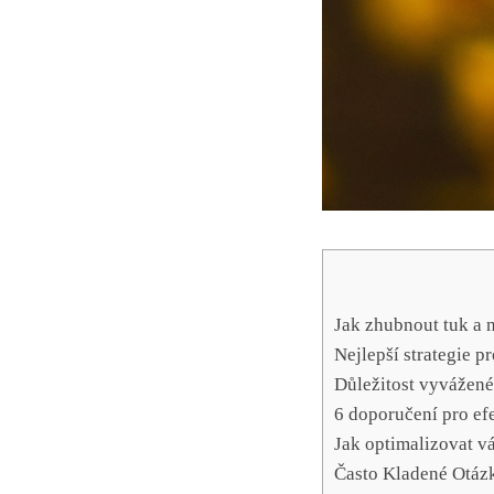
Jak zhubnout tuk a n
Nejlepší strategie‌ p
Důležitost vyvážené
6 doporučení pro efe
Jak optimalizovat vá
Často Kladené Otáz