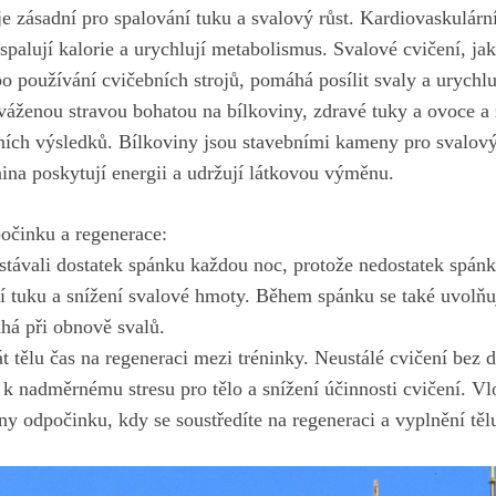
e zásadní pro ‌spalování ‌tuku a svalový růst. ⁣Kardiovaskulární
spalují kalorie a ⁢urychlují metabolismus. Svalové cvičení, jako
o používání cvičebních strojů, pomáhá posílit svaly a urychluj
váženou stravou bohatou na bílkoviny, zdravé tuky a⁤ ovoce a 
ních výsledků. Bílkoviny jsou stavebními kameny pro‍ svalový
knina poskytují energii⁤ a udržují látkovou výměnu.
očinku a regenerace:
ostávali dostatek spánku každou noc, protože nedostatek ‌spán
tuku a snížení svalové hmoty. Během ⁢spánku se také uvolň
há při obnově svalů.
t tělu čas na regeneraci mezi⁢ tréninky. ⁣Neustálé cvičení bez 
k nadměrnému stresu pro tělo a snížení účinnosti cvičení. Vl
dny odpočinku, kdy se soustředíte na regeneraci a ‍vyplnění těl