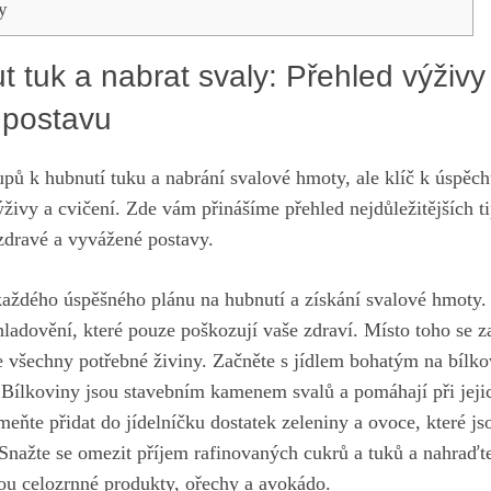
y
 tuk a nabrat svaly: Přehled výživy
 postavu
pů k hubnutí tuku a nabrání​ svalové‍ hmoty, ⁢ale klíč ⁣k úspěc
živy a cvičení. Zde vám přinášíme přehled nejdůležitějších t
dravé a vyvážené postavy.
aždého úspěšného plánu na hubnutí a získání svalové hmoty
 hladovění, ⁣které pouze poškozují‍ vaše zdraví. Místo toho se 
e všechny potřebné⁣ živiny. Začněte ​s jídlem bohatým na bílko
. Bílkoviny jsou stavebním kamenem svalů a pomáhají při jeji
eňte přidat do jídelníčku dostatek zeleniny a ovoce, které js
Snažte se omezit příjem rafinovaných cukrů⁢ a tuků a​ nahraďt
sou celozrnné produkty, ořechy a avokádo.