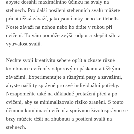
‍abyste dosáhli maximálního účinku na ⁣svaly⁤ na
stehnech. Pro další posílení⁤ stehenních svalů můžete
přidat těžká závaží, jako jsou činky ⁤nebo kettlebells.​
Noste závaží na nohou nebo ho držte​ v​ rukou při‌
cvičení. To‍ vám pomůže zvýšit odpor a zlepšit ‍sílu⁤ a
vytrvalost​ svalů.‍
Nechte svoji kreativitu⁣ sebere opřít a zkuste​ různé
kombinace cvičení s odporovými páskami a těžkými
závažími. Experimentujte ⁤s různými ‌pásy a⁢ závažími,
abyste našli ty správné pro své individuální potřeby.
Nezapomeňte také na důkladné protažení před‌ a ⁣po
cvičení, aby se minimalizovalo riziko zranění. S ​touto
účinnou kombinací ‍cvičení a správnou životosprávou ⁣se​
brzy⁣ můžete těšit‌ na⁣ zhubnutí a posílení svalů na
stehnech.⁣