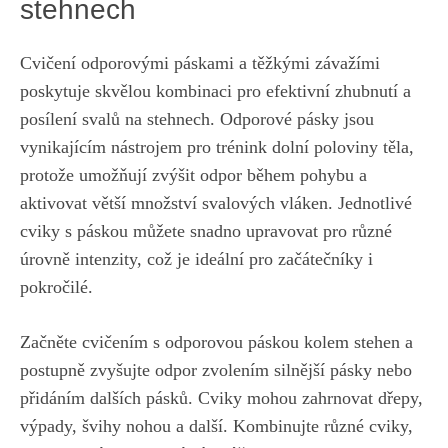
stehnech
Cvičení odporovými páskami⁣ a těžkými závažími
poskytuje⁢ skvělou kombinaci pro efektivní zhubnutí a
posílení⁣ svalů ⁤na stehnech. ⁤Odporové pásky⁣ jsou
vynikajícím nástrojem⁢ pro trénink⁢ dolní ⁢poloviny těla,
protože‍ umožňují​ zvýšit odpor během pohybu a
aktivovat větší množství ‌svalových vláken. Jednotlivé
cviky ⁤s páskou⁤ můžete snadno ⁢upravovat pro různé
úrovně intenzity, což je ⁤ideální pro začátečníky i
pokročilé.
Začněte cvičením s⁢ odporovou‍ páskou ⁤kolem ‍stehen a
postupně zvyšujte‍ odpor zvolením‌ silnější ⁤pásky nebo
přidáním dalších pásků.⁢ Cviky mohou‍ zahrnovat dřepy,‌
výpady, ‍švihy nohou ⁤a ⁢další. Kombinujte ‍různé cviky,