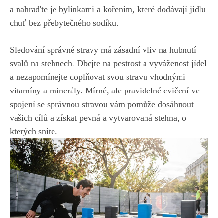
a nahraďte⁣ je bylinkami a kořením, které dodávají jídlu
chuť bez ‌přebytečného sodíku.
Sledování⁤ správné ⁢stravy má zásadní vliv na hubnutí ​
svalů na‍ stehnech. ‌Dbejte na pestrost a vyváženost jídel
a nezapomínejte ​doplňovat svou stravu vhodnými
vitamíny a minerály. Mírné,⁤ ale ⁢pravidelné cvičení ve⁣
spojení ⁤se správnou stravou ‍vám pomůže dosáhnout
vašich cílů a‍ získat pevná a vytvarovaná‌ stehna, o
kterých sníte.