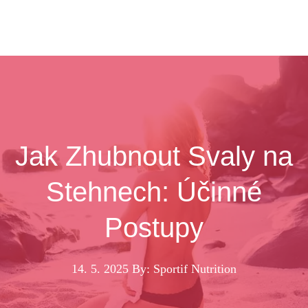
Jak Zhubnout Svaly na
Stehnech: Účinné
Postupy
14. 5. 2025
By: Sportif Nutrition