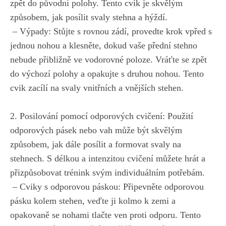
zpět‍ do původní ⁢polohy.‍ Tento cvik ​je skvělým
způsobem, jak‌ posílit svaly stehna ⁢a‍ hýždí.
‌ – Výpady: Stůjte s rovnou zádí, provedte krok vpřed‍ s
jednou ⁤nohou a klesněte, dokud vaše přední stehno
nebude přibližně ve vodorovné poloze. Vráťte ⁣se zpět‍
do výchozí polohy a opakujte ​s druhou nohou. Tento
cvik zacílí na​ svaly vnitřních‌ a vnějších stehen.
2. Posilování pomocí​ odporových ‌cvičení: Použití
odporových pásek nebo ‌vah může být skvělým
způsobem, jak dále posílit a formovat‍ svaly na
stehnech. S délkou a ⁣intenzitou ⁤cvičení můžete‍ hrát a
přizpůsobovat ​trénink svým individuálním potřebám.
⁢ – Cviky‌ s odporovou ‌páskou:⁤ Připevněte ‌odporovou
pásku kolem stehen,⁢ veďte ji⁤ kolmo k zemi a ​
opakovaně se ​nohami tlačte ven proti⁢ odporu. Tento