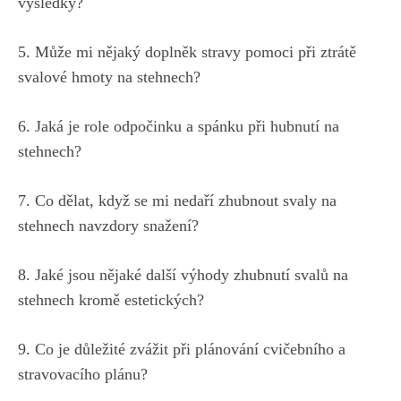
výsledky?
5. Může mi nějaký doplněk stravy pomoci při ⁣ztrátě
svalové hmoty na⁣ stehnech?
6. Jaká je ⁤role⁢ odpočinku a spánku při hubnutí na
stehnech?
7. Co dělat, když se ‍mi nedaří zhubnout ‍svaly⁢ na
stehnech navzdory snažení?
8. ‌Jaké jsou ⁢nějaké další ⁢výhody zhubnutí⁣ svalů​ na​
stehnech kromě estetických?
9. Co je důležité zvážit při‍ plánování cvičebního a‍
stravovacího ⁢plánu?