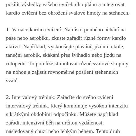
posílit výsledky vašeho cvičebního plánu ⁣a integrovat
kardio cvičení bez ohrožení svalové hmoty‌ na ⁤stehnech.
1. Variace⁤ kardio cvičení: Namísto pouhého běhání na
páse nebo ​aerobiku, zkuste zařadit různé formy kardio
aktivit.⁢ Například, vyskoušejte ‌plavání, jízdu na ⁤kole,
taneční ‌aerobik, skákání přes⁢ švihadlo nebo jízdu⁢ na
rotopedu. To pomůže stimulovat‌ různé svalové skupiny​
na‌ nohou a zajistit rovnoměrné posílení stehenních⁤
svalů.
2. Intervalový trénink:‍ Zařaďte⁢ do svého cvičení
intervalový trénink, který kombinuje vysokou⁤ intenzitu
s ⁢krátkými obdobími odpočinku. Můžete například⁤
zařadit intenzivní ⁤běh⁣ na‍ určitou vzdálenost,
následovaný​ chůzí‍ nebo lehkým během. Tento druh