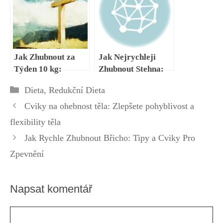
ke Cíli
Jak Zhubnout za
Jak Nejrychleji
Týden 10 kg:
Zhubnout Stehna:
Intenzivní Plán na
Účinné Tréninkové
Rubriky
Dieta
,
Redukční Dieta
Rychlý Váhový
Plány
Úbytek
Cviky na ohebnost těla: Zlepšete pohyblivost a
flexibility těla
Jak Rychle Zhubnout Břicho: Tipy a Cviky Pro
Zpevnění
Napsat komentář
Komentář