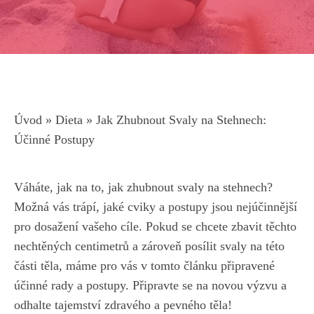
Úvod
»
Dieta
»
Jak Zhubnout Svaly na Stehnech:
Účinné Postupy
Váháte, jak na to, ‌jak⁢ zhubnout‍ svaly na stehnech?
Možná vás‌ trápí, jaké cviky a postupy jsou nejúčinnější
pro ‌dosažení ‍vašeho cíle. Pokud ​se chcete zbavit těchto
nechtěných centimetrů a zároveň posílit svaly ​na​ této
části ‌těla, máme pro vás‌ v tomto článku připravené‍
účinné rady a postupy.‌ Připravte ​se na novou výzvu a
odhalte‍ tajemství zdravého a ‍pevného ⁣těla!