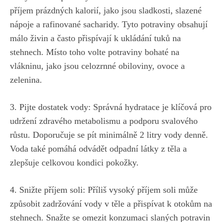
příjem⁢ prázdných ​kalorií, jako jsou sladkosti, slazené
nápoje a​ rafinované sacharidy. Tyto potraviny obsahují⁤
málo ‍živin a často‍ přispívají⁢ k​ ukládání tuků na‍
stehnech.‌ Místo toho volte potraviny ⁢bohaté na
vlákninu, jako⁢ jsou ⁣celozrnné obiloviny,​ ovoce a
⁤zelenina.
3.‌ Pijte dostatek⁢ vody: Správná‌ hydratace je‍ klíčová pro
udržení‍ zdravého ‌metabolismu ‌a‍ podporu svalového
růstu. ⁣Doporučuje se⁢ pít‌ minimálně 2 litry vody denně.
Voda také pomáhá odvádět‍ odpadní látky z⁤ těla a
zlepšuje ‍celkovou kondici pokožky.
4. Snižte příjem​ soli: ​Příliš vysoký příjem soli⁣ může
způsobit‌ zadržování vody ‍v těle a přispívat k otokům na
​stehnech. Snažte se omezit‍ konzumaci slaných‍ potravin