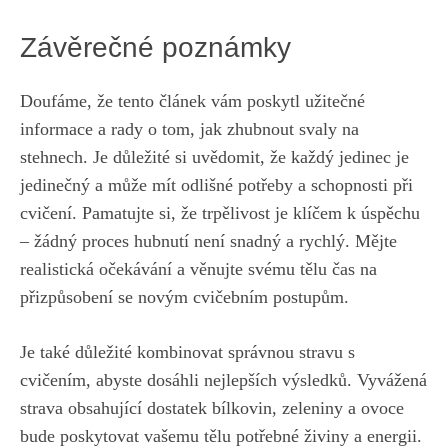
Závěrečné poznámky
Doufáme,⁣ že tento ‍článek vám poskytl užitečné
informace​ a rady o tom, jak zhubnout⁣ svaly na
stehnech. Je důležité si uvědomit,‍ že každý jedinec⁢ je
jedinečný a ⁤může ‍mít odlišné‍ potřeby⁢ a schopnosti při⁣
cvičení. Pamatujte si, ‌že ​trpělivost ​je klíčem k ⁢úspěchu
– žádný ⁢proces hubnutí ⁣není ​snadný a⁤ rychlý. Mějte
⁤realistická ⁢očekávání a věnujte svému⁣ tělu ‍čas na⁣
přizpůsobení⁣ se novým cvičebním postupům.
Je také důležité kombinovat ⁢správnou stravu s
cvičením, ⁤abyste ​dosáhli nejlepších ​výsledků. Vyvážená
strava‍ obsahující ‌dostatek bílkovin, zeleniny ⁤a ovoce
bude poskytovat vašemu tělu potřebné živiny a energii.