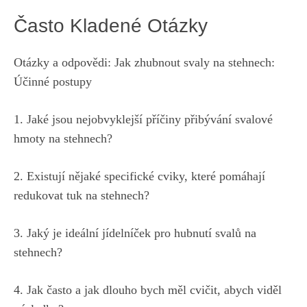
Často Kladené Otázky
Otázky a​ odpovědi: Jak zhubnout svaly na stehnech:
⁤Účinné postupy
1. Jaké jsou nejobvyklejší ​příčiny přibývání svalové
hmoty na ⁤stehnech?
2. Existují nějaké‌ specifické ‍cviky, které ‍pomáhají
redukovat tuk na stehnech?
3.‌ Jaký je ideální jídelníček ⁤pro hubnutí⁢ svalů na
stehnech?
4. Jak často ‌a ‌jak dlouho​ bych ‌měl cvičit,⁣ abych viděl