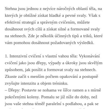
Stehna jsou jednou z nejvíce náročných oblastí ​těla, na
kterých ​je obtížné získat hladké⁢ a pevné⁢ svaly. Však s
⁣efektivní strategií a správným cvičením, ⁣můžete
dosáhnout svých cílů a‍ získat silné a formované⁣ svaly
na stehnech.⁣ Zde⁤ je ‍několik účinných tipů a triků, ⁣které
vám ⁤pomohou dosáhnout požadovaných⁢ výsledků.
1. ​Intenzivní cvičení s vlastní ‍vahou těla: ⁤Vykonávání
cvičení jako jsou dřepy,⁢ výpady a úkroky jsou skvělým
způsobem,⁣ jak posílit a formovat svaly na stehnech.
Zkuste⁢ začít s menším počtem ‌opakování⁣ a postupně
zvyšujte intenzitu a⁢ objem tréninku.
– Dřepy: Postavte se nohama ve šířce ramen‍ a ⁤s‍ mírně
pokrčenými koleny. Pomalu ‍se již níže do doby, než
jsou vaše ⁣stehna téměř paralelní s podlahou, ‍a pak ⁢se