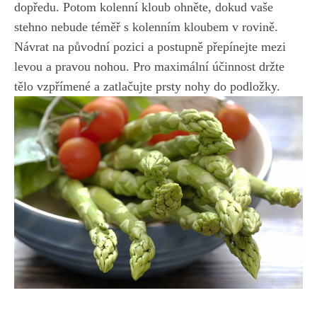
dopředu. ‌Potom kolenní⁢ kloub ohněte, dokud vaše
stehno⁤ nebude téměř⁣ s kolenním ‌kloubem v ⁢rovině.
Návrat ⁣na původní⁤ pozici a postupně přepínejte mezi
levou a pravou nohou. Pro​ maximální⁢ účinnost držte
tělo⁣ vzpřímené‍ a zatlačujte prsty nohy do ⁤podložky.