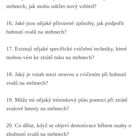
⁢stehnech,‍ jak mohu⁣ udržet nový vzhled?
16. Jaké ‍jsou nějaké⁢ přirozené způsoby, jak podpořit
⁢hubnutí svalů na stehnech?
17. Existují nějaké⁢ specifické cvičební techniky, které
mohou vést ⁣ke ztrátě⁢ tuku na stehnech?
18. Jaký je vztah mezi stravou a cvičením při hubnutí
svalů na stehnech?
19. Může mi ⁢nějaký tréninkový plán pomoci ⁢při ‍ztrátě
svalové hmoty na stehnech?
20. Co dělat,⁣ když se‌ objeví demotivace během snahy⁢ o
zhubnutí svalů‍ na stehnech?