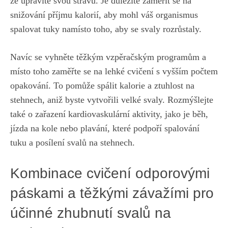
že upravíte svou stravu. Je ​důležité zaměřit se na
snižování příjmu kalorií, aby mohl váš ‌organismus
‍spalovat tuky namísto toho, ⁤aby se svaly rozrůstaly.
Navíc se vyhněte těžkým⁢ vzpěračským programům a
místo toho zaměřte se⁤ na lehké ​cvičení s ‌vyšším počtem
opakování. To pomůže spálit kalorie⁢ a ztuhlost na
stehnech, ⁤aniž byste vytvořili velké ⁤svaly. Rozmýšlejte
také o zařazení kardiovaskulární aktivity, jako je běh,
jízda ⁢na ​kole​ nebo ⁣plavání, které podpoří spalování⁣
tuku a posílení svalů na stehnech.
Kombinace cvičení odporovými
páskami a těžkými ⁣závažími ⁤pro
‌účinné zhubnutí svalů na​