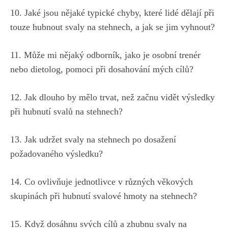
10. Jaké jsou ‌nějaké typické chyby,⁢ které lidé dělají při‍
touze ⁤hubnout svaly‍ na stehnech, a ⁤jak se jim vyhnout?
11. Může⁢ mi‌ nějaký odborník, jako je osobní trenér
nebo‌ dietolog,‌ pomoci při dosahování ‌mých cílů?
12. ‌Jak dlouho‌ by mělo trvat, ‌než začnu vidět výsledky⁣
při⁣ hubnutí svalů na ‍stehnech?
13. Jak udržet svaly na ⁣stehnech po dosažení
požadovaného výsledku?
14.⁣ Co ovlivňuje jednotlivce⁣ v různých věkových
skupinách při‍ hubnutí ⁤svalové hmoty na stehnech?
15. Když dosáhnu ⁣svých cílů ​a zhubnu‌ svaly⁢ na