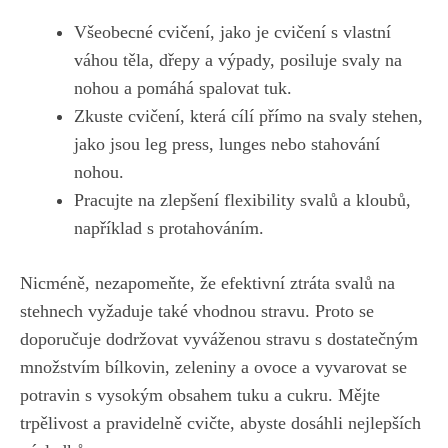
Všeobecné cvičení, jako ⁢je cvičení s vlastní
váhou těla, dřepy a výpady,​ posiluje ‍svaly na‌
nohou a pomáhá spalovat⁢ tuk.
Zkuste ⁣cvičení,⁤ která ⁣cílí přímo na⁤ svaly⁤ stehen,
⁢jako jsou‍ leg press, lunges nebo stahování
nohou.
Pracujte ‌na zlepšení flexibility ‍svalů a kloubů,
‍například s ‌protahováním.
Nicméně, nezapomeňte, ⁤že⁣ efektivní‌ ztráta svalů​ na
stehnech‍ vyžaduje také vhodnou stravu. Proto se
doporučuje dodržovat ​vyváženou stravu s dostatečným
množstvím bílkovin, zeleniny a ​ovoce a vyvarovat se
potravin s ⁢vysokým obsahem ‌tuku a ‍cukru. Mějte
trpělivost a ⁣pravidelně cvičte, ⁣abyste⁤ dosáhli‌ nejlepších