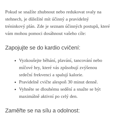
Pokud se snažíte zhubnout nebo⁣ redukovat svaly ​na
stehnech, je⁣ důležité mít účinný⁤ a pravidelný
tréninkový plán. Zde je seznam účinných postupů,
které
⁤vám mohou ‍pomoci dosáhnout ​vašeho cíle
:
Zapojujte se ⁣do ⁤kardio cvičení:
Vyzkoušejte běhání, plavání, tancování nebo
míčové hry, které​ vás ‍způsobují zvýšenou
srdeční frekvenci a spalují kalorie.
Pravidelně cvičte alespoň ⁤30 ‍minut denně.
Vyhněte se dlouhému sedění a ⁢snažte se být
⁢maximálně ​aktivní po ​celý den.
Zaměřte ‌se na sílu a odolnost: