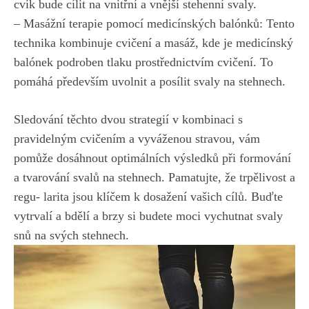
cvik bude ​cílit na ⁤vnitřní a vnější ​stehenní svaly.
– Masážní terapie pomocí medicínských balónků: Tento
technika kombinuje cvičení a ⁢masáž, kde je medicínský
balónek podroben tlaku prostřednictvím‌ cvičení. To
pomáhá především‌ uvolnit a ⁢posílit ‌svaly na stehnech.
Sledování těchto⁤ dvou strategií⁢ v kombinaci​ s
‍pravidelným cvičením a vyváženou​ stravou,⁤ vám
⁣pomůže⁤ dosáhnout optimálních výsledků‍ při formování
a tvarování svalů na stehnech. Pamatujte, že⁤ trpělivost a
regu- larita ‌jsou klíčem k‌ dosažení⁢ vašich ⁣cílů. Buďte
vytrvalí a ‍bdělí a brzy si budete moci ‌vychutnat ⁤svaly
snů na svých stehnech.