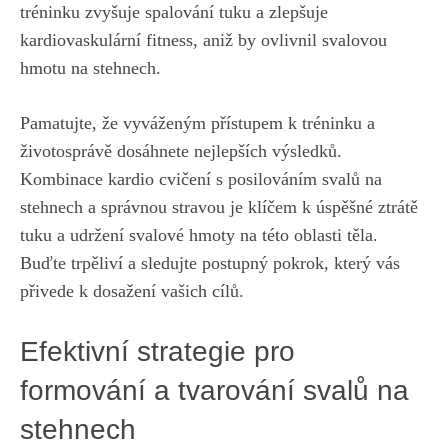
tréninku zvyšuje ⁢spalování⁤ tuku ⁤a ⁤zlepšuje
kardiovaskulární fitness, aniž ‍by ovlivnil svalovou⁢
hmotu ⁢na stehnech.
Pamatujte, že vyváženým přístupem​ k⁣ tréninku a
⁣životosprávě dosáhnete nejlepších výsledků.‍
Kombinace kardio cvičení⁤ s⁤ posilováním svalů ​na
stehnech a správnou stravou je klíčem ⁢k ‍úspěšné ztrátě
tuku a udržení svalové ⁤hmoty na této oblasti‍ těla.
Buďte trpěliví a⁢ sledujte postupný ⁢pokrok, který vás
přivede‍ k dosažení ⁢vašich cílů.
Efektivní strategie pro
formování a tvarování svalů na
stehnech