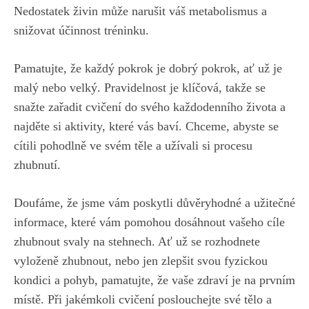
Nedostatek ⁤živin může narušit váš metabolismus a‍
snižovat ⁤účinnost tréninku.
Pamatujte,‌ že každý​ pokrok je ⁤dobrý pokrok, ať⁢ už je
malý nebo velký. ‌Pravidelnost je klíčová, takže⁤ se
snažte‍ zařadit cvičení ‍do svého každodenního života a
najděte si‍ aktivity,⁢ které vás baví. Chceme, abyste ​se
cítili pohodlně ve svém těle ⁣a užívali si procesu
zhubnutí.
Doufáme, že jsme vám poskytli důvěryhodné a užitečné
informace, které vám pomohou⁣ dosáhnout ⁤vašeho cíle
zhubnout svaly ​na stehnech. Ať už se rozhodnete
vyloženě zhubnout,⁣ nebo jen zlepšit svou fyzickou
kondici ⁤a pohyb, pamatujte, ‌že vaše zdraví ⁣je na prvním
místě. ​Při jakémkoli cvičení poslouchejte své​ tělo a