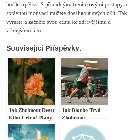
⁢buďte ​trpěliví. S příhodnými tréninkovými postupy⁢ a
správnou ⁣motivací můžete‍ dosáhnout ⁢svých cílů. Tak
vyrazte a⁢ začněte svou cestu ⁤ke ⁣zdravějšímu a
⁣štíhlejšímu ⁢tělu!
Související Příspěvky:
Jak Zhubnout Deset
Jak Dlouho Trvá
Kilo: Účinné Plány
Zhubnout:
a Cesty
Realistická
Očekávání a Cesty