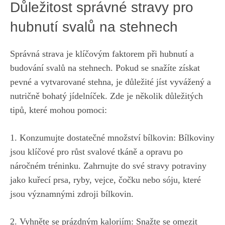
Důležitost správné stravy pro
hubnutí svalů na stehnech
Správná strava je klíčovým faktorem při hubnutí a
budování ⁤svalů na stehnech.‍ Pokud se snažíte získat
pevné ‍a ‍vytvarované stehna, je důležité jíst vyvážený‍ a
nutričně ‌bohatý ​jídelníček. Zde je několik⁢ důležitých
tipů, které⁣ mohou⁣ pomoci:
1.‌ Konzumujte⁢ dostatečné množství ⁢bílkovin: Bílkoviny
jsou⁢ klíčové⁤ pro růst svalové‌ tkáně‍ a opravu po
náročném‌ tréninku. Zahrnujte do⁤ své ‍stravy ⁢potraviny
‌jako ‌kuřecí prsa, ryby, vejce, čočku⁤ nebo sóju, ‍které
jsou významnými zdroji bílkovin.
2. Vyhněte se ​prázdným kaloriím: Snažte se omezit⁤