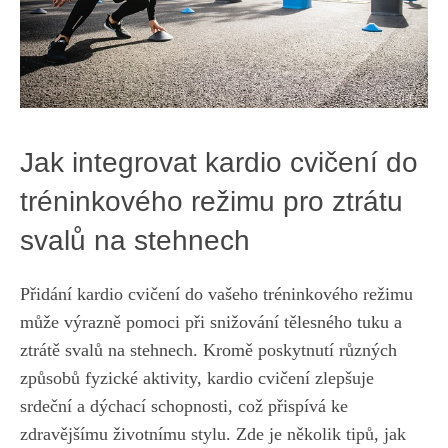
Jak integrovat ​kardio cvičení do
tréninkového režimu pro ztrátu
svalů ⁣na⁤ stehnech
Přidání kardio cvičení ​do vašeho tréninkového režimu
může výrazně pomoci při snižování tělesného tuku a
ztrátě svalů na stehnech. Kromě‍ poskytnutí⁣ různých
způsobů fyzické aktivity, kardio cvičení ‍zlepšuje
srdeční​ a dýchací schopnosti,⁢ což přispívá ⁣ke‌
zdravějšímu⁤ životnímu stylu. ‍Zde je několik ⁤tipů, jak⁤