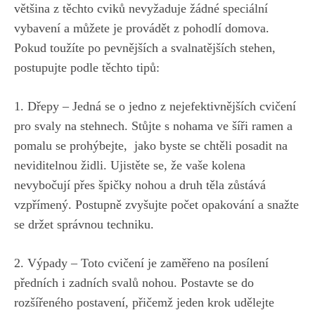
většina z těchto cviků nevyžaduje​ žádné speciální
vybavení ⁢a ‍můžete je‍ provádět ⁣z​ pohodlí domova.
Pokud toužíte po pevnějších a svalnatějších stehen,
postupujte podle⁣ těchto tipů:
1. Dřepy – Jedná se o jedno z nejefektivnějších‍ cvičení⁤
pro svaly na ⁢stehnech.⁢ Stůjte s nohama ⁣ve šíři​ ramen a
⁣pomalu se prohýbejte, ⁤
jako byste se ‍chtěli posadit na
neviditelnou židli
. Ujistěte se,⁢ že ⁤vaše‌ kolena
nevybočují přes špičky nohou a druh těla ​zůstává
vzpřímený. Postupně zvyšujte počet opakování a⁣ snažte
se držet ​správnou techniku.
2. Výpady – Toto cvičení⁢ je zaměřeno na ‍posílení
předních ⁣i ‌zadních svalů nohou. Postavte se ⁤do
rozšířeného ⁤postavení, ​přičemž ‌jeden krok udělejte