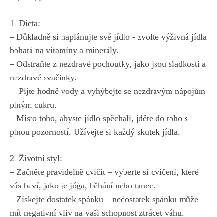
1. Dieta:
– Důkladně si naplánujte⁣ své jídlo ‍- zvolte výživná jídla
bohatá⁣ na vitamíny a⁢ minerály.
– Odstraňte​ z nezdravé pochoutky, jako jsou sladkosti a
nezdravé svačinky.
⁣ – ⁣Pijte ⁣hodně vody⁤ a vyhýbejte se nezdravým nápojům
plným cukru.
– Místo toho, abyste jídlo spěchali, jděte do ⁣toho s
plnou pozorností. Užívejte si každý skutek jídla.
2. Životní styl:
– Začněte pravidelně ⁣cvičit – vyberte si cvičení,⁢ které
vás‌ baví, jako je jóga, běhání nebo ‌tanec.
– Získejte dostatek spánku – nedostatek spánku může
mít negativní ‌vliv na vaši schopnost ztrácet váhu.