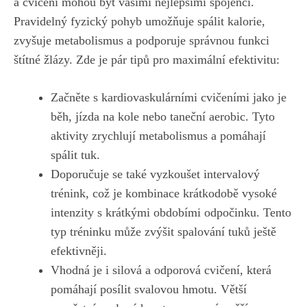
‌a cvičení mohou být vašimi ⁣nejlepšími spojenci.
Pravidelný fyzický pohyb umožňuje ⁤spálit kalorie,‌
zvyšuje metabolismus a podporuje‍ správnou funkci
štítné žlázy. Zde je pár tipů pro maximální efektivitu:
Začněte s kardiovaskulárními cvičeními jako⁤ je
běh, jízda na kole ⁣nebo taneční aerobic. Tyto
aktivity zrychlují metabolismus a pomáhají⁤
spálit tuk.
Doporučuje⁢ se také vyzkoušet intervalový
trénink, což je kombinace krátkodobě ‍vysoké
intenzity s krátkými obdobími odpočinku. ⁢Tento
⁢typ tréninku může zvýšit spalování tuků ještě
efektivněji.
Vhodná⁢ je i silová a odporová cvičení, ‌která
pomáhají posílit svalovou hmotu. Větší