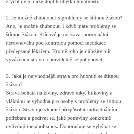
zrychluje a může dojít k ⁢úbytku hmotnosti.
2. Je možné zhubnout i⁣ s problémy se štítnou žlázou?
Ano, je možné⁤ zhubnout, i
když máte problémy ‍se
štítnou žlázou
. Klíčové je udržovat hormonální
⁤nerovnováhu pod kontrolou pomocí medikace
předepsané lékařem. Kromě toho je důležité mít
vyváženou stravu a pravidelně ⁣se pohybovat.
3. Jaká je nejvhodnější strava⁣ pro hubnutí se štítnou
žlázou?
Strava bohatá na živiny, zdravé tuky, bílkoviny a
vlákninu je výhodná pro‍ osoby s problémy se štítnou
žlázou.‌ Stravu je vhodné přizpůsobit individuálním‍
potřebám a ‌podívat se, jaké potraviny konkrétně⁣
ovlivňují metabolismus. Doporučuje se vyhýbat se