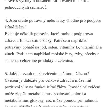
stravě s ​vysokým obsahem rafinovaných cukrů a
jednoduchých sacharidů.
4. Jsou ​určité potraviny nebo látky vhodné pro podporu
štítné žlázy?
Existuje několik potravin, které mohou podporovat
zdravou⁢ funkci štítné žlázy. Patří sem například
potraviny⁤ bohaté⁤ na jód, selen, vitamíny B, vitamín D a
zinek. Patří sem například mořské ‌řasy, ryby, ⁢ořechy a
semena, celozrnné produkty a zelenina.
5. Jaký je vztah mezi ‍cvičením a štítnou žlázou?
Cvičení je důležité pro celkové zdraví a může mít‍
pozitivní vliv na funkci štítné žlázy. Pravidelné cvičení
může zlepšit metabolismus, spalování​ kalorií a
metabolismus ‌glukózy,⁢ což⁣ může pomoci při hubnutí.