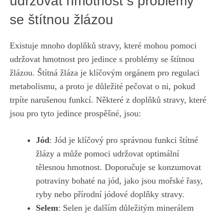
udržovat hmotnost ‌s problémy
se štítnou​ žlázou
Existuje ⁤mnoho doplňků stravy, které mohou pomoci
udržovat hmotnost pro jedince s problémy se štítnou
žlázou.⁢ Štítná žláza je klíčovým orgánem pro regulaci‍
metabolismu, ​a proto je důležité pečovat⁣ o ni, pokud
trpíte narušenou funkcí. Některé z doplňků stravy, které
jsou pro tyto jedince ​prospěšné, jsou:
Jód
: Jód je klíčový pro správnou funkci štítné
žlázy a může pomoci udržovat optimální
tělesnou hmotnost. Doporučuje se konzumovat
potraviny bohaté na jód, jako jsou mořské řasy,‌
ryby nebo přírodní jódové doplňky stravy.
Selem
: Selen je dalším důležitým minerálem