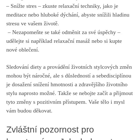
– Snížte stres – zkuste relaxační techniky, jako je
meditace⁤ nebo hluboké dýchání, abyste snížili hladinu
stresu⁢ ve⁢ vašem‌ životě.
⁣ – Nezapomeňte se také odměnit ⁣za své úspěchy –
udělejte si například relaxační masáž nebo si⁤ kupte
nové​ oblečení.
Sledování diety a provádění životních stylcových změn
mohou být náročné,⁣ ale s⁢ důsledností a sebedisciplínou
je dosažení snížení hmotnosti a zdravějšího životního‌
stylu naprosto možné. Takže ​se nebojte začít ​a přijmout‌
tyto ‍změny s pozitivním ⁢přístupem. Vaše tělo i mysl
vám‍ budou děkovat.
Zvláštní‌ pozornost pro