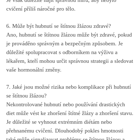
Je však důležité najít ⁣správnou míru,‌ aby nebylo
‌cvičení příliš náročné pro tělo.
6. Může být hubnutí se štítnou žlázou‍ zdravé?
Ano, hubnutí se štítnou žlázou může být zdravé, pokud
je prováděno správným ⁢a bezpečným způsobem. Je
⁣důležité spolupracovat s odborníkem na výživu a
lékařem, kteří⁤ mohou určit správnou strategii a⁤ sledovat
vaše hormonální‍ změny.
7. Jaké jsou možné rizika nebo komplikace při hubnutí
se štítnou žlázou?
Nekontrolované hubnutí nebo ⁣používání drastických
diet může vést ke zhoršení štítné žlázy ​a zhoršení stavu.
Je důležité se vyhnout extrémním diétám nebo
přehnanému ​cvičení. Dlouhodobý ​pokles hmotnosti
také může signalizovat problémy se štítnou žlázou a