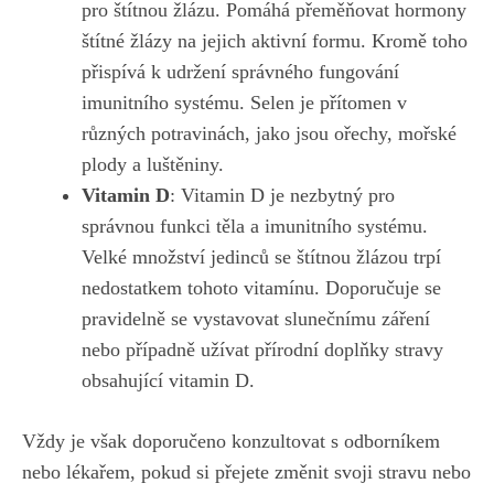
pro štítnou žlázu. Pomáhá⁤ přeměňovat hormony
štítné žlázy na jejich aktivní formu. Kromě toho
přispívá k udržení ‍správného fungování
imunitního systému. Selen je přítomen v
různých potravinách, jako ‍jsou ořechy, mořské
plody a luštěniny.
Vitamin D
: ⁤Vitamin⁤ D
je nezbytný pro
správnou ⁢funkci těla
a imunitního systému.
Velké množství jedinců se štítnou žlázou trpí
nedostatkem tohoto vitamínu. Doporučuje se‌
pravidelně se ⁤vystavovat⁤ slunečnímu záření
nebo​ případně užívat přírodní doplňky stravy
obsahující‍ vitamin D.
Vždy je ‍však doporučeno konzultovat s odborníkem
nebo lékařem, pokud si přejete změnit ‌svoji stravu nebo