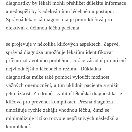
diagnostiky by lékaři mohli přehlížet důležité ⁤informace
a nedospěli ​by k adekvátnímu léčebnému postupu.
‍Správná lékařská diagnostika je proto klíčová‍ pro
efektivní a účinnou léčbu pacienta.
se⁣ projevuje ‍v několika klíčových aspektech. Zaprvé,
správná diagnóza umožňuje lékařům identifikovat
příčinu zdravotního problému, což je zásadní pro určení
nejvhodnějšího⁢ léčebného režimu. Důkladná
diagnostika může také pomoci vyloučit možnost
vážných⁢ onemocnění, a tím uklidnit pacienta a ‌snížit
jeho úzkost. Za druhé, kvalitní lékařská diagnostika je
klíčová pro prevenci komplikací. Přesná diagnóza
umožňuje⁢ rychle zahájit vhodnou léčbu, ⁣čímž se ​
minimalizuje ⁢riziko rozvoje nepříznivých následků a
komplikací.