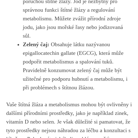
poruchou štítné žlázy. Jód je nezbytný pro
správnou funkci⁣ štítné‍ žlázy a ⁤regulování
metabolismu. Můžete zvážit přírodní‍ zdroje‍
jodu, jako jsou mořské řasy nebo jodizovaná
sůl.
Zelený ⁣čaj:
Obsahuje⁣ látku nazývanou
epigallocatechin ​gallate (EGCG), ⁢která může
podpořit⁢ metabolismus a spalování tuků.
Pravidelně konzumovat zelený čaj může být
užitečné pro podporu hubnutí⁤ a metabolismu, i
při ​problémech s štítnou ⁣žlázou.
Vaše štítná žláza a metabolismus ‍mohou být ovlivněny i
dalšími přírodními prostředky, jako je například zinek,
vitamín D nebo selen. Je však důležité si pamatovat, že
⁣tyto prostředky nejsou náhradou za léčbu a konzultaci s