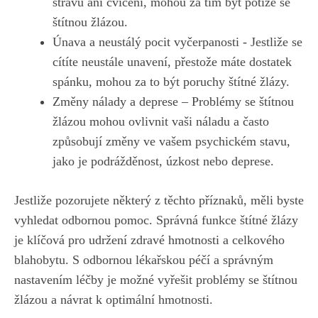
stravu ani cvičení, mohou za tím být potíže se
štítnou žlázou.
Únava a neustálý pocit vyčerpanosti -‍ Jestliže ⁢se
cítíte neustále unavení, přestože máte dostatek
spánku, mohou za to být poruchy štítné žlázy.
Změny nálady ‍a deprese – Problémy se⁢ štítnou
žlázou mohou ovlivnit vaši ‍náladu ⁣a často
způsobují změny ve vašem psychickém stavu,‌
jako je podrážděnost, úzkost nebo ⁢deprese.
Jestliže pozorujete ⁣některý z ‌těchto příznaků, měli byste
‍vyhledat odbornou⁢ pomoc. Správná funkce štítné​ žlázy
je klíčová pro udržení zdravé ⁤hmotnosti‌ a ⁤celkového
blahobytu. S odbornou ​lékařskou péčí a správným
nastavením léčby je možné vyřešit problémy se ⁤štítnou
žlázou a návrat k optimální hmotnosti.