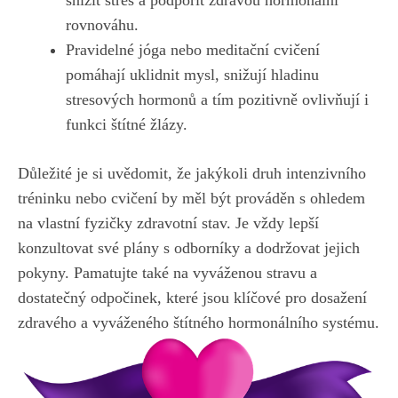
rovnováhu.
Pravidelné​ jóga nebo meditační cvičení
pomáhají ​uklidnit ⁢mysl, snižují hladinu
stresových hormonů​ a‍ tím pozitivně ovlivňují i‌
funkci ‍štítné‍ žlázy.
Důležité je si uvědomit, že jakýkoli druh intenzivního
tréninku⁣ nebo cvičení by měl být prováděn s ohledem
na vlastní fyzičky zdravotní stav. Je vždy lepší⁣
konzultovat své plány​ s odborníky a dodržovat jejich
pokyny. ‍Pamatujte‌ také na vyváženou stravu a
dostatečný ‌odpočinek, které jsou klíčové pro dosažení
zdravého a vyváženého⁢ štítného hormonálního systému.