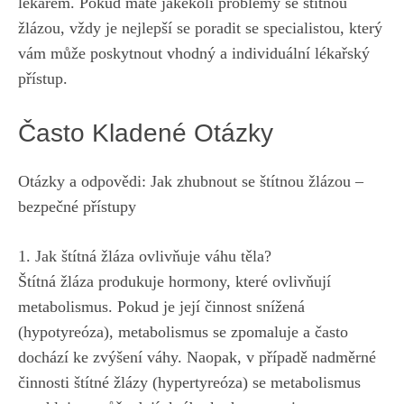
lékařem.⁢ Pokud máte jakékoli problémy‍ se štítnou
žlázou, vždy je nejlepší ⁤se‍ poradit‍ se specialistou, který
vám může poskytnout‌ vhodný a individuální lékařský
přístup.
Často Kladené Otázky
Otázky a odpovědi: Jak⁣ zhubnout se ​štítnou žlázou –
bezpečné přístupy
1.⁣ Jak štítná žláza ovlivňuje‌ váhu těla?
Štítná žláza produkuje​ hormony, které ovlivňují
metabolismus. Pokud je její ‍činnost snížená
(hypotyreóza), metabolismus se zpomaluje a často⁣
dochází ke zvýšení váhy. Naopak, v případě nadměrné
činnosti štítné žlázy (hypertyreóza) se metabolismus