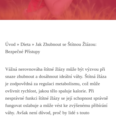
Úvod
»
Dieta
»
Jak Zhubnout se Štítnou Žlázou:
Bezpečné Přístupy
Vážná nerovnováha štítné žlázy⁤ může být výzvou⁣ při
snaze ⁣zhubnout ⁢a dosáhnout ideální váhy. Štítná žláza
je zodpovědná za regulaci metabolismu, což může
ovlivnit rychlost, jakou tělo spaluje kalorie. Při
nesprávné funkci štítné žlázy se její schopnost ​správně
fungovat oslabuje a může vést ke zvýšenému přibírání
váhy. Avšak není důvod, proč by lidé s touto