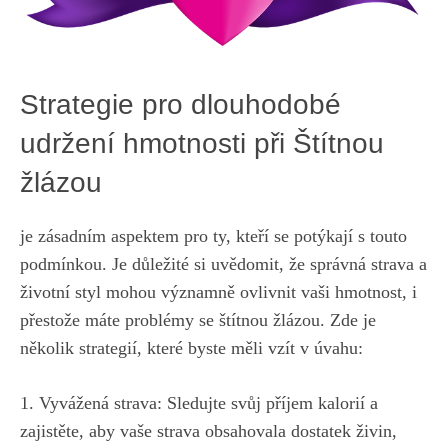
Strategie pro dlouhodobé
udržení hmotnosti při Štítnou
žlázou
je zásadním aspektem pro ty, kteří se potýkají s touto
podmínkou.⁤ Je ⁤důležité si uvědomit, ‌že správná strava a
životní styl mohou ‍významně ovlivnit vaši hmotnost, i
přestože máte problémy se štítnou žlázou. Zde je
několik​ strategií, které⁣ byste měli‍ vzít‍ v ⁢úvahu:
1. Vyvážená⁢ strava: Sledujte svůj ⁤příjem kalorií a
zajistěte, aby vaše strava ⁤obsahovala dostatek živin,