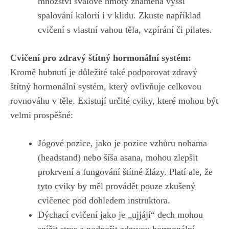
množství svalové hmoty znamená vyšší
spalování kalorií i v klidu.‌ Zkuste například
cvičení s ​vlastní vahou‌ těla, vzpírání či pilates.
Cvičení pro zdravý štítný hormonální systém:
Kromě hubnutí je ‍důležité také podporovat zdravý
štítný hormonální systém, který ovlivňuje celkovou
rovnováhu v těle.⁣ Existují určité cviky, které mohou být
velmi ‍prospěšné:
Jógové pozice, jako je ‍pozice vzhůru nohama
(headstand) nebo šíša ‍asana, ‍mohou zlepšit
prokrvení a fungování štítné žlázy. Platí ale, že
‌tyto⁤ cviky by měl provádět pouze zkušený
cvičenec pod dohledem instruktora.
Dýchací cvičení jako je „ujjájí“ dech mohou
snížit stres​ a podpořit zdravou hormonální