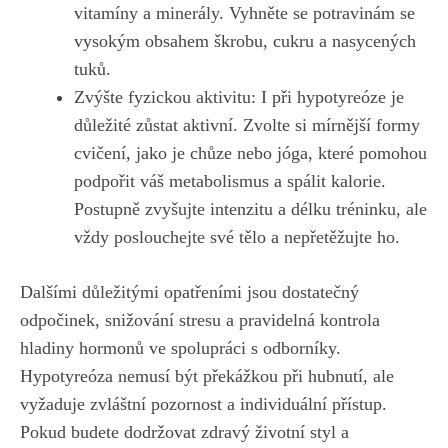
vitamíny a minerály. Vyhněte se potravinám​ se
vysokým obsahem škrobu, cukru a nasycených
tuků.
Zvýšte fyzickou aktivitu: I při hypotyreóze je
důležité zůstat aktivní. Zvolte si mírnější formy
cvičení, jako je⁢ chůze ⁤nebo jóga, které pomohou⁤
podpořit váš ‍metabolismus a spálit⁣ kalorie.
⁣Postupně zvyšujte‌ intenzitu a délku tréninku,‌ ale
⁤vždy poslouchejte své tělo a nepřetěžujte ho.
Dalšími ⁣důležitými opatřeními jsou dostatečný
odpočinek, snižování⁤ stresu ⁤a pravidelná kontrola
hladiny ⁢hormonů ve spolupráci s odborníky.
Hypotyreóza nemusí‌ být překážkou​ při hubnutí, ale
vyžaduje zvláštní pozornost a individuální​ přístup.
Pokud budete dodržovat zdravý životní styl⁤ a