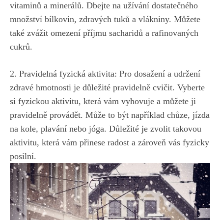
vitaminů ⁤a minerálů. Dbejte na ⁢užívání dostatečného
množství⁤ bílkovin, zdravých tuků a vlákniny. Můžete
také zvážit omezení ⁣příjmu sacharidů a rafinovaných
cukrů.
2. Pravidelná fyzická aktivita:​ Pro⁢ dosažení a udržení
zdravé hmotnosti je důležité pravidelně cvičit. Vyberte
si ​fyzickou aktivitu,⁢ která vám vyhovuje a můžete ji⁤
pravidelně provádět. Může to​ být například chůze, jízda
na kole, plavání nebo jóga. Důležité je zvolit‍ takovou
aktivitu, která⁢ vám přinese radost a zároveň vás ⁢fyzicky
posilní.