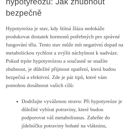
hypotyreózu: Jak zhubnout
bezpečně
Hypotyreóza je stav, ⁢kdy štítná žláza nedokáže
produkovat⁣ dostatek hormonů potřebných pro správné
fungování těla. Tento stav může mít negativní dopad na
metabolickou ⁢rychlost a zvýšit náchylnost ​k nadváze.
Pokud trpíte hypotyreózou a současně se snažíte
zhubnout, je důležité⁣ přijmout opatření, která ​budou‌
bezpečná a efektivní. Zde je pár tipů, které vám
pomohou dosáhnout vašich‍ cílů:
Dodržujte vyváženou stravu: Při hypotyreóze je
důležité vybírat potraviny, které budou⁤
podporovat váš metabolismus. Zahrňte do⁤
jídelníčku potraviny bohaté na vlákninu,