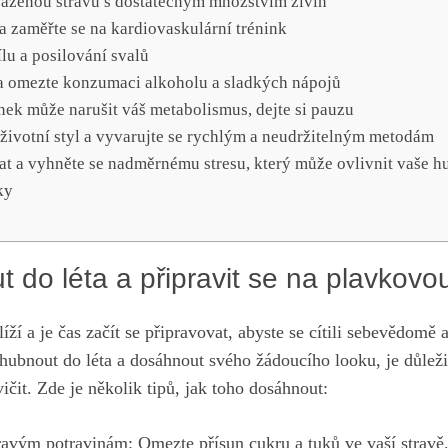
váženou stravu⁣ s ‌dostatečným⁤ množstvím živin
‍a zaměřte se na‌ kardiovaskulární⁢ trénink
ílu a posilování svalů
y a omezte konzumaci alkoholu a sladkých ⁣nápojů
nek může narušit váš ⁣metabolismus, dejte si⁢ pauzu
životní styl⁣ a vyvarujte se rychlým a ‍neudržitelným ⁢metodám
ovat a vyhněte se ​nadměrnému stresu, který ​může ovlivnit vaše h
ky
 ‍do léta a připravit se na plavkov
ží a‍ je čas ‍začít se připravovat, abyste⁤ se cítili sebevědomě‌ 
hubnout do léta​ a dosáhnout svého⁢ žádoucího ‍looku, je důle
ičit. Zde ‍je několik tipů, jak ⁢toho dosáhnout:
ravým potravinám:⁣ Omezte přísun cukru a tuků ⁣ve vaší⁢ stravě