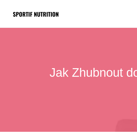
Přeskočit
na
obsah
Jak Zhubnout do