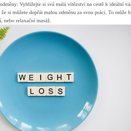
odměny: Vyhlížejte si svá malá vítězství na cestě k ideální váze
 ‍že si můžete dopřát malou odměnu za svou práci. To‌ může bý
í, nebo ​relaxační masáž.