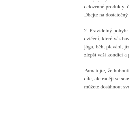
celozrnné produkty, če
Dbejte na dostatečný 
2. Pravidelný pohyb:
cvičení,‍ které ⁤vás b
jóga, běh, plavání, jí
zlepší vaši kondici a‌ 
Pamatujte, ​že ⁣hubnut
cíle, ale raději ‍se s
‌můžete dosáhnout svéh