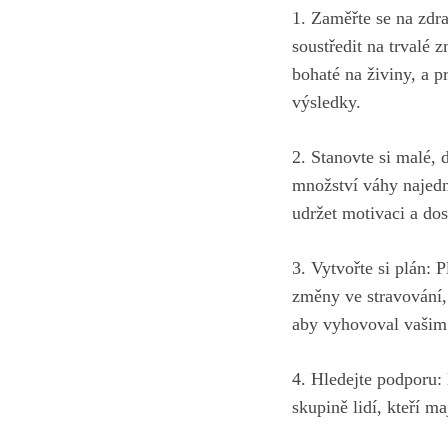
1. Zaměřte se⁤ na zdr
⁢soustředit‌ na trvalé
‍bohaté na živiny,⁤ a 
výsledky.
2. Stanovte si malé, d
množství ‌váhy najedn
udržet motivaci ⁢a do
3. Vytvořte si plán: P
změny ve stravování,‍ 
aby vyhovoval⁣ vašim
4. Hledejte podporu: ‌
skupině lidí,​ kteří m