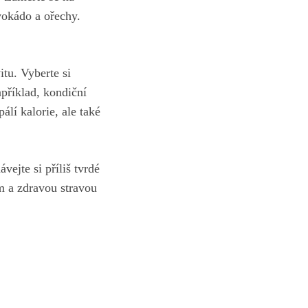
okádo‌ a‌ ořechy.
itu
. Vyberte si
apříklad,​ kondiční
í kalorie, ale ⁢také​
vejte si⁢ příliš tvrdé
ím a zdravou ⁢stravou