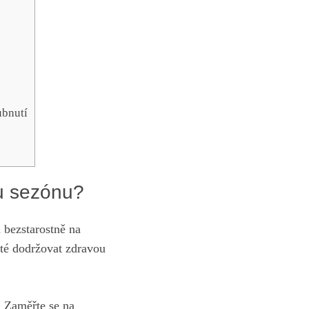
ubnutí
ou sezónu?
a ​bezstarostně na
žité dodržovat zdravou
. Zaměřte ​se na