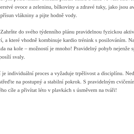
rstvé ovoce a zeleninu,‌ bílkoviny⁢ a zdravé tuky, jako ⁢jsou ‍av
přísun‍ vlákniny a pijte hodně vody.
 Zahrňte do
svého týdenního plánu pravidelnou fyzickou aktiv
aví, a které​ vhodně ⁤kombinuje kardio trénink s ⁣posilováním. N
zda⁣ na kole – možností je mnoho! Pravidelný pohyb nejenže‍ spál
posílí svaly.
í ‌je individuální proces a vyžaduje trpělivost a disciplínu. Nedá
oustřeďte na postupný⁤ a stabilní pokrok. S⁣ pravidelným cvičen
o‍ cíle a‌ přivítat‍ léto⁤ v plavkách⁣ s úsměvem na tváři!