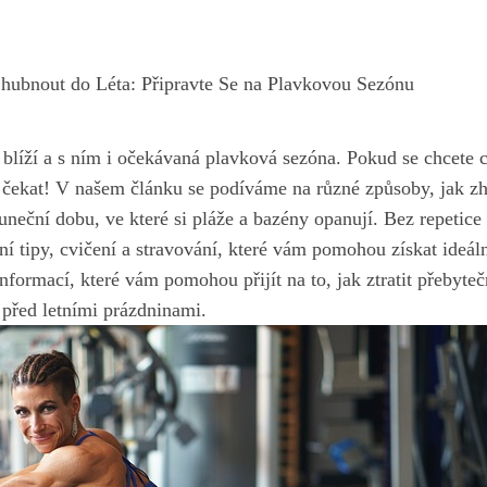
hubnout do Léta: Připravte Se na Plavkovou Sezónu
 blíží a ​s ⁢ním i očekávaná plavková sezóna. Pokud se chcete c
co čekat! V našem článku se podíváme‍ na různé způsoby, ⁤jak z
sluneční dobu, ve které si pláže⁤ a bazény opanují. ⁤Bez repetic
 tipy, ‌cvičení a stravování, které vám‌ pomohou získat ideá
nformací, které ‍vám ⁣pomohou přijít na‍ to, jak ztratit⁣ přebyt
 před letními prázdninami.