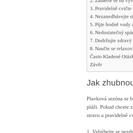
2. Zaměřte se ⁣na vy
3. Pravidelně cvičte 
4. Nezanedbávejte‍ s
5. Pijte ‌hodně vod
6.⁤ Nedostatečný spá
7. Dodržujte zdravý 
8.​ Naučte se ⁢relax
Často Kladené⁤ Otáz
Závěr
Jak zhubnout
Plavková sezóna se blí
pláži. Pokud chcete z
stravu a pravidelně cv
1. Vyhýbejte se⁢ nezd