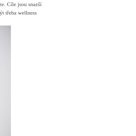
.‌ Cíle jsou‌ snazší
t třeba​ wellness