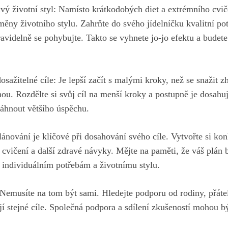
avý životní styl: Namísto krátkodobých diet a extrémního cviče
 změny životního stylu. ​Zahrňte do‍ svého ⁤jídelníčku kvalitní po
‍pravidelně se pohybujte. ‍Takto se vyhnete‌ jo-jo ‍efektu a budet
osažitelné‌ cíle: ‌Je lepší ⁤začít s malými kroky, než⁢ se snažit​
ou. ‌Rozdělte si svůj cíl na menší⁤ kroky a postupně je dosa
sáhnout většího úspěchu.
lánování je klíčové při‍ dosahování svého ⁣cíle. Vytvořte si kon
cvičení ⁤a další‌ zdravé‌ návyky. Mějte na paměti, že váš plán 
 ⁤individuálním potřebám a životnímu stylu.
Nemusíte ‍na tom být sami. ​Hledejte podporu od rodiny,​ přátel, 
ají stejné cíle. Společná podpora a ⁢sdílení ⁤zkušeností mohou b