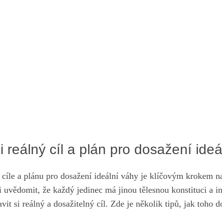
⁤si reálný cíl a plán pro⁤ dosažení ide
 ⁣cíle a plánu pro dosažení ideální ⁣váhy je klíčovým krokem n
i uvědomit, že každý⁤ jedinec má jinou tělesnou konstituci ⁣a in
vit si reálný a⁤ dosažitelný​ cíl. Zde‍ je několik tipů,‌ jak toho 