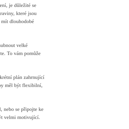
ní, je důležité se
traviny, které jsou
e‌ mít ‌dlouhodobé
 zhubnout velké
hujte. To vám pomůže
krétní plán zahrnující⁣
by měl být flexibilní,
nebo se ​připojte⁢ ke ​
ýt velmi motivující.