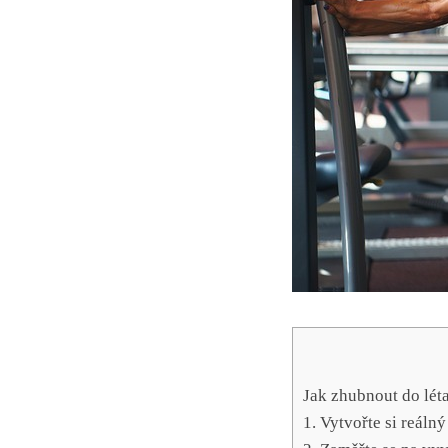
Jak zhubnout ‍do lét
1.​ Vytvořte ⁤si reáln