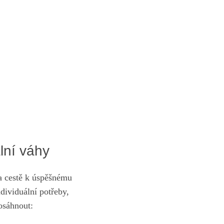
ální váhy
a cestě ‌k úspěšnému
dividuální ​potřeby,
dosáhnout: