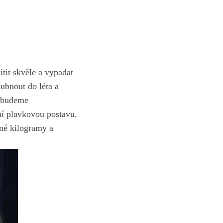
ítit skvěle a vypadat
hubnout do léta a
e ⁣budeme
lní plavkovou postavu.
ečné kilogramy a