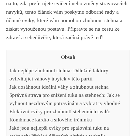
na to, zda​ preferujete cvičení nebo změny stravovacích
návyků, tento článek vám poskytne odborné rady a
účinné ⁣cviky, které vám​ pomohou zhubnout ⁣stehna a
získat vytouženou postavu. Připravte se na cestu⁢ ke
zdraví a⁣ sebedůvěře, která‍ začíná právě ‍teď!
Obsah
Jak nejlépe zhubnout stehna: Důležité faktory
ovlivňující váhový úbytek v této partii
Jak dosáhnout ideální váhy a zhubnout stehna
Správná ‌strava pro snížení⁢ tuku na stehnech: Jak se
⁢vyhnout nezdravým⁤ potravinám a vybrat ty vhodné
Efektivní cviky pro zhubnutí stehenních ⁣svalů:
Kombinace kardio ​a silového tréninku
Jaké jsou nejlepší cviky pro spalování tuku na