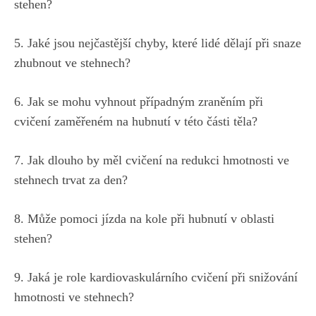
stehen?
5. Jaké⁢ jsou⁣ nejčastější ‍chyby, ​které lidé dělají při⁢ snaze
‌zhubnout ve stehnech?
6. Jak se mohu ⁤vyhnout případným zraněním⁤ při⁢
cvičení zaměřeném na hubnutí v této části těla?
7. Jak ‌dlouho by měl cvičení na redukci hmotnosti ve
stehnech trvat ‍za den?
8. Může ⁤pomoci ‍jízda na kole při hubnutí v oblasti
stehen?
9. Jaká je role kardiovaskulárního‌ cvičení při snižování
hmotnosti ve⁤ stehnech?