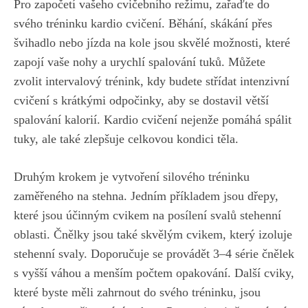
Pro​ započetí vašeho cvičebního režimu, zařaďte do
svého tréninku kardio ⁣cvičení. Běhání, skákání přes
švihadlo nebo jízda na kole jsou skvělé možnosti, které
zapojí vaše nohy a urychlí spalování tuků. Můžete⁢
zvolit⁤ intervalový trénink, kdy budete střídat ‌intenzivní
cvičení s krátkými odpočinky, aby se dostavil větší
spalování kalorií. Kardio cvičení nejenže pomáhá spálit
tuky,⁤ ale také zlepšuje ⁢celkovou kondici těla.
Druhým krokem je vytvoření silového tréninku
zaměřeného na stehna. Jedním příkladem jsou dřepy,
které jsou ⁢účinným cvikem na posílení ⁤svalů ⁣stehenní
oblasti. Čnělky‍ jsou také skvělým cvikem, který izoluje
stehenní svaly.​ Doporučuje se ‌provádět⁣ 3–4 série ⁣čnělek
s ​vyšší váhou a menším počtem⁢ opakování. ⁣Další⁢ cviky,
které byste měli zahrnout ‍do ⁤svého‌ tréninku, jsou