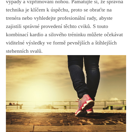
výpady a vzpřimování nohou. Pamatujte si, že správná⁣
technika je⁣ klíčem k ‍úspěchu, proto se obraťte na
trenéra nebo vyhledejte​ profesionální rady, abyste
zajistili správné ‌provedení‍ těchto cviků. S touto
kombinací kardio a silového tréninku⁢ můžete očekávat
viditelné výsledky ve ⁣formě pevnějších a štíhlejších
stehenních svalů.