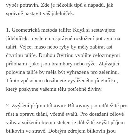
výběr potravin. Zde je několik tipů a‍ nápadů,⁤ jak
správně nastavit‌ váš jídelníček:
1. Geometrická metoda talíře: Když si sestavujete
‌jídelníček, myslete na‍ správné rozložení potravin na
‌talíři. Vejce,⁣ maso nebo ryby⁤ by měly​ zabírat asi
čtvrtinu talíře. Druhou⁤ čtvrtinu vyplňte celozrnnými
přílohami, jako jsou brambory nebo ⁣rýže. Zbývající
⁤polovina talíře by měla být vyhrazena ‍pro zeleninu.
Tímto způsobem dosáhnete​ vyváženého⁢ jídelníčku,
který poskytne vašemu tělu potřebné⁣ živiny.
2.‌ Zvýšení‌ příjmu bílkovin: Bílkoviny jsou důležité pro
růst a opravu‌ tkání, včetně svalů.‌ Pro dosažení célové‍
váhy a snížení objemu stehen ​je důležité zvýšit příjem
bílkovin ve stravě. Dobrým zdrojem⁣ bílkovin jsou