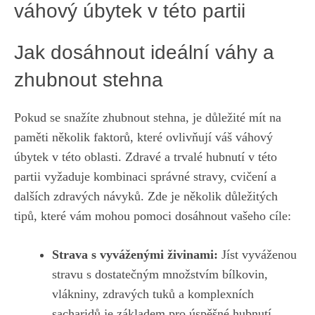
váhový úbytek v této partii
Jak dosáhnout ideální váhy a
zhubnout stehna
Pokud⁤ se snažíte zhubnout stehna, je ⁣důležité mít na
paměti několik ⁤faktorů, které ovlivňují ⁤váš váhový
úbytek v této oblasti. ⁢Zdravé a trvalé hubnutí v této
partii vyžaduje kombinaci správné stravy, cvičení a
dalších zdravých návyků. ‍Zde je několik důležitých
tipů, které vám ⁣mohou pomoci dosáhnout​ vašeho cíle:
Strava s vyváženými‌ živinami:
Jíst⁣ vyváženou⁤
stravu s dostatečným množstvím bílkovin,
vlákniny, zdravých tuků a ‍komplexních
sacharidů⁤ je základem ‍pro úspěšné⁣ hubnutí.