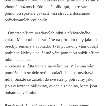
potravinám ‍a dosáhnout svého cíle, je důležité zvolit si
vhodné ‍možnosti. Zde je několik tipů, které‍ vám
pomohou správně‌ vyvážit vaši stravu a dosáhnout
požadovaných výsledků:
– Omezte​ příjem⁢ nezdravých tuků a přebytečného
cukru. Místo toho se zaměřte na přírodní tuky jako jsou
ořechy, semena a avokádo. Tyto potraviny vám ‌dodají‍
potřebné živiny a ‌současně ​vám pomohou snížit⁤ příjem
tuku na​ stehnech.
– Vyberte si jídla bohatá na vlákninu. Vláknina vám
pomůže​ cítit se ‍déle sytí a potlačí chuť na nezdravá
jídla. Snažte se zařadit do
své stravy potraviny jako
jsou‌ celozrnné obiloviny
, ovoce a ⁣zelenina, které jsou
‌bohaté na vlákninu.
Paměťte si, že správná strava vyžaduje vyvážený