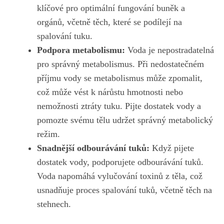
klíčové pro optimální fungování buněk a
orgánů, včetně‍ těch, které se podílejí na
spalování tuku.
Podpora metabolismu:
Voda je nepostradatelná
⁢pro správný⁤ metabolismus. Při nedostatečném
příjmu vody se metabolismus může⁤ zpomalit,
což může vést k nárůstu hmotnosti nebo
nemožnosti ztráty tuku. Pijte ‍dostatek vody a
pomozte svému tělu⁢ udržet⁣ správný metabolický
režim.
Snadnější odbourávání tuků:
Když pijete
dostatek vody, podporujete odbourávání tuků.
Voda napomáhá vylučování toxinů⁢ z těla, což
usnadňuje proces spalování tuků, ​včetně těch na
stehnech.