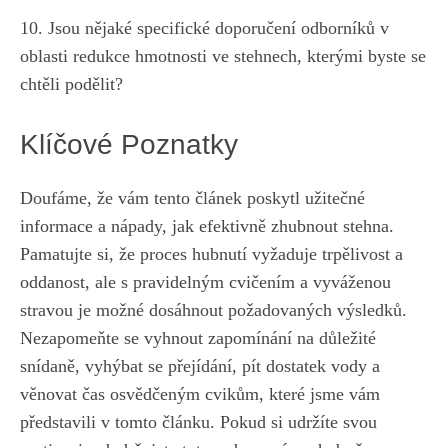
10. Jsou nějaké ⁤specifické doporučení odborníků v
oblasti redukce hmotnosti ve stehnech, kterými byste ‍se
⁣chtěli​ podělit?
Klíčové Poznatky
Doufáme, že vám tento článek ⁢poskytl užitečné
informace a nápady, jak​ efektivně zhubnout stehna.
Pamatujte ‍si, že proces‍ hubnutí vyžaduje ⁣trpělivost a
oddanost, ale s pravidelným cvičením a vyváženou ​
stravou je možné dosáhnout požadovaných výsledků.
Nezapomeňte se vyhnout⁣ zapomínání na důležité
snídaně, vyhýbat se ⁤přejídání, pít dostatek⁢ vody a
věnovat čas osvědčeným cvikům, které jsme ‌vám
představili v tomto článku.‍ Pokud⁤ si udržíte svou