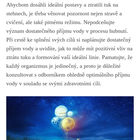
Abychom dosáhli ideální ‍postavy a⁣ ztratili tuk na
stehnech, je třeba věnovat pozornost‌ nejen stravě a
cvičení, ale ​také⁢ pitnému režimu. Nepodceňujte
význam dostatečného příjmu vody v procesu ‌hubnutí.
Při cestě ke ​splnění svých cílů si naplánujte dostatečný
příjem vody a uvidíte, jak to ‌může mít pozitivní vliv na
ztrátu tuku‌ a formování vaší ideální linie. Pamatujte, že
⁤každý organizmus je jedinečný, a proto je důležité
konzultovat ‍s odborníkem ohledně optimálního ‍příjmu
vody v souladu se ⁣svými zdravotními cíli.