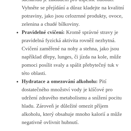
Vyhněte se přejídání a důraz kladejte na kvalitní
potraviny,​ jako jsou celozrnné⁤ produkty, ovoce,
zelenina a chudé⁣ bílkoviny.
Pravidelné ⁤cvičení:
Kromě správné stravy je
pravidelná fyzická aktivita rovněž nezbytná.
Cvičení zaměřené na nohy a stehna, jako jsou
například dřepy, lunges, či jízda na‍ kole, může
pomoci posílit svaly a spálit přebytečný ⁢tuk v
⁣této oblasti.
Hydratace a omezování⁤ alkoholu:
Pití‍
dostatečného ⁣množství⁢ vody ⁣je klíčové‌ pro⁤
udržení zdravého metabolismu a snížení⁢ pocitu ​
hladu. Zároveň je důležité omezit příjem​
alkoholu, který obsahuje mnoho kalorií a může
negativně ovlivnit hubnutí.