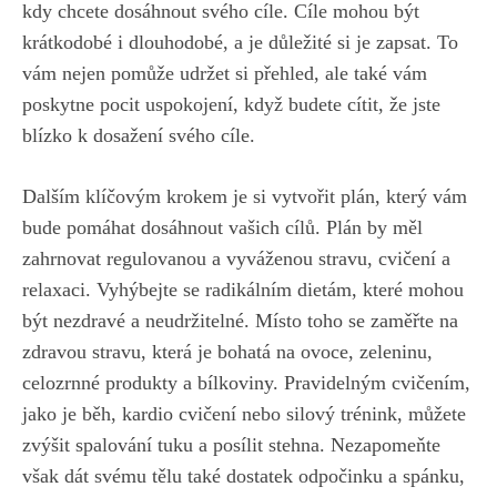
kdy chcete ⁢dosáhnout svého cíle.‌ Cíle mohou ⁢být
krátkodobé i dlouhodobé, a⁤ je důležité si je‌ zapsat. To‌
vám​ nejen pomůže udržet si ⁤přehled, ale také​ vám‍
poskytne pocit uspokojení, když budete cítit, že jste
blízko⁤ k‍ dosažení svého cíle.
Dalším ⁣klíčovým krokem je si vytvořit‍ plán, který vám
bude pomáhat dosáhnout vašich cílů. Plán by měl
zahrnovat regulovanou a vyváženou stravu, cvičení a
relaxaci. Vyhýbejte se radikálním dietám, které mohou
být nezdravé a neudržitelné. Místo toho se zaměřte na
zdravou stravu, ​která je ‌bohatá na ovoce, zeleninu,
celozrnné produkty a bílkoviny. Pravidelným cvičením,
jako je běh, kardio cvičení nebo silový trénink, můžete
⁣zvýšit spalování tuku a ⁣posílit stehna. Nezapomeňte
však dát svému tělu také dostatek odpočinku a ‌spánku,