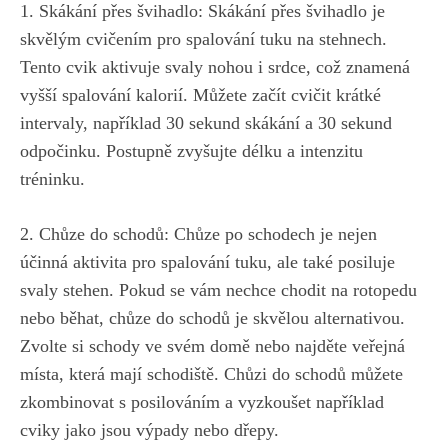
1. Skákání přes⁣ švihadlo: Skákání přes švihadlo je
skvělým cvičením pro spalování tuku na stehnech.
Tento cvik aktivuje‍ svaly nohou i⁤ srdce, což znamená
vyšší spalování kalorií. Můžete začít cvičit krátké
intervaly, například 30 sekund skákání a 30‍ sekund
odpočinku. Postupně zvyšujte délku ‌a intenzitu
tréninku.
2. Chůze do schodů: ⁢Chůze po schodech je ⁤nejen
účinná aktivita pro ⁣spalování ‌tuku, ale také posiluje
svaly stehen. ‍Pokud se vám nechce chodit na rotopedu
nebo běhat, chůze do⁣ schodů je skvělou alternativou.
Zvolte si schody ⁢ve svém domě nebo najděte veřejná
místa,⁣ která mají schodiště. Chůzi⁣ do schodů můžete
zkombinovat s posilováním a vyzkoušet například
cviky⁣ jako ​jsou⁣ výpady‌ nebo dřepy.