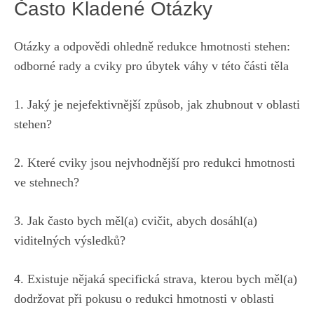
Často Kladené Otázky
Otázky a odpovědi‍ ohledně redukce hmotnosti stehen:
odborné rady ⁣a cviky pro úbytek váhy v ​této části těla
1. Jaký je nejefektivnější ‍způsob, jak zhubnout v oblasti
stehen?
2. Které⁤ cviky jsou ‍nejvhodnější pro redukci hmotnosti
ve stehnech?
3. Jak často bych měl(a) cvičit, abych dosáhl(a)
viditelných​ výsledků?
4. ‍Existuje nějaká specifická strava, kterou bych měl(a)
dodržovat při pokusu o redukci hmotnosti v⁣ oblasti