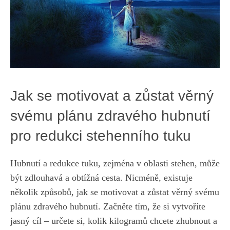
Jak se motivovat a zůstat věrný
svému plánu zdravého hubnutí
pro redukci stehenního tuku
Hubnutí⁤ a redukce⁤ tuku, zejména v oblasti stehen, může
být zdlouhavá a ⁣obtížná ‍cesta. Nicméně, ‍existuje
několik způsobů,‍ jak se motivovat a zůstat věrný svému
‌plánu‌ zdravého hubnutí. Začněte tím, že si vytvoříte
jasný cíl – určete si, kolik kilogramů chcete zhubnout a