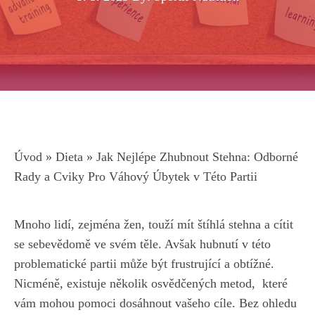
Úvod
»
Dieta
»
Jak Nejlépe Zhubnout Stehna: Odborné
Rady a Cviky Pro Váhový Úbytek v Této Partii
Mnoho lidí, zejména žen, touží mít štíhlá stehna a cítit‌
se sebevědomě ve svém těle. Avšak hubnutí v této
problematické partii může být frustrující a obtížné.
Nicméně, ‌existuje několik osvědčených metod, ‍
které
vám⁣ mohou‌ pomoci dosáhnout vašeho cíle
. ⁣Bez ​ohledu