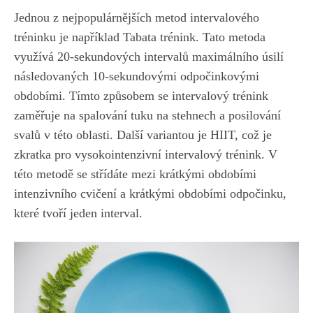
Jednou z nejpopulárnějších metod intervalového
tréninku je například Tabata trénink. ⁣Tato metoda
využívá 20-sekundových intervalů maximálního úsilí⁣
následovaných 10-sekundovými odpočinkovými
obdobími. Tímto způsobem se intervalový trénink
zaměřuje na‌ spalování tuku na ⁤stehnech a posilování
svalů v této oblasti. Další variantou‌ je HIIT, což je
zkratka pro ‌vysokointenzivní intervalový trénink. V‌
této metodě se ‌střídáte⁤ mezi krátkými obdobími
intenzivního cvičení a krátkými obdobími odpočinku,
které tvoří jeden ‌interval.