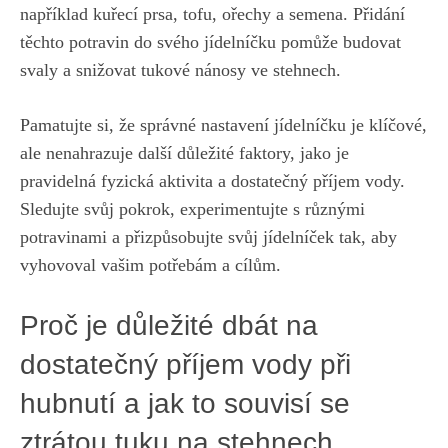
například ⁣kuřecí prsa, tofu, ořechy⁢ a semena. Přidání
těchto ⁢potravin do svého jídelníčku pomůže​ budovat​
svaly a snižovat tukové nánosy ​ve stehnech.
Pamatujte si, že správné nastavení​ jídelníčku je klíčové,
ale nenahrazuje další⁣ důležité faktory,⁣ jako je
pravidelná‌ fyzická aktivita⁣ a dostatečný příjem vody.
Sledujte svůj pokrok, experimentujte s různými
potravinami‌ a přizpůsobujte svůj jídelníček tak, aby
vyhovoval vašim potřebám a cílům.
Proč je důležité dbát ‍na
dostatečný příjem vody při
hubnutí a jak‍ to ‍souvisí se⁤
ztrátou‌ tuku na stehnech