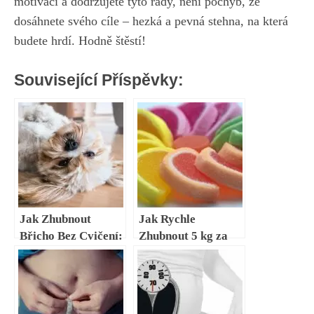
motivaci a dodržujete ⁤tyto rady, není ‌pochyb, že
dosáhnete svého cíle ‍– hezká a pevná ⁣stehna, na která
budete hrdí.⁢ Hodně štěstí!
Související Příspěvky:
Jak Zhubnout
Jak Rychle
Břicho Bez Cvičení:
Zhubnout 5 kg za
Prosté Tipy a Triky
Týden: Intenzivní
Pro Plážovou
Postupy
Postavu