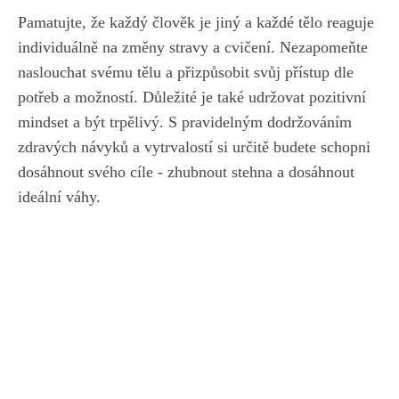
Pamatujte, že každý člověk je jiný a každé tělo reaguje
individuálně na ​změny stravy a cvičení.⁤ Nezapomeňte
naslouchat svému tělu a přizpůsobit svůj přístup dle
potřeb a možností. Důležité je​ také udržovat pozitivní
‍mindset a​ být‌ trpělivý. S pravidelným dodržováním
‌zdravých‍ návyků a vytrvalostí si určitě ⁢budete schopni
dosáhnout svého cíle -⁢ zhubnout stehna⁣ a dosáhnout
ideální váhy.