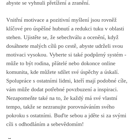
abyste se vyhnuli přetížení a zranění.
Vnitřní motivace a pozitivní ⁣myšlení​ jsou rovněž
⁢klíčové‌ pro ‍úspěšné hubnutí a redukci tuku v oblasti
stehen. Ujistěte se, že sebechválu a ocenění, když‌
dosáhnete malých cílů po cestě, abyste udrželi svou
motivaci vysokou. Vyberte si také podpůrný systém ​-
může to být rodina,⁢ přátelé nebo dokonce ‌online
komunita, kde můžete sdílet své úspěchy a úskalí.
Spolupráce s ⁢ostatními lidmi, kteří mají podobné cíle,
vám ⁣může⁤ dodat potřebné povzbuzení a inspiraci.
Nezapomeňte také na to, že každý má své vlastní
tempo, takže​ se‌ nezranujte porovnáváním svého
pokroku s ostatními. Buďte sebou a jděte‍ si ‍za⁢ svými
cíli s odhodláním a ⁤sebevědomím!