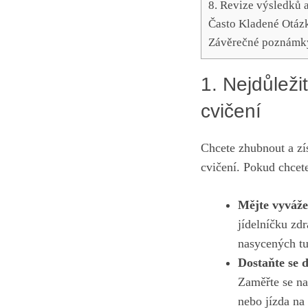
8.‌ Revize výsledků
Často Kladené Otáz
Závěrečné poznámk
1. Nejdůleži
cvičení
Chcete zhubnout a zís
cvičení. ⁣Pokud chcet
Mějte⁢ vyváž
jídelníčku zd
nasycených tu
Dostaňte se 
Zaměřte se na
nebo jízda na 