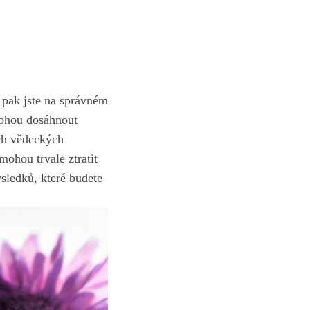
pak⁣ jste ⁢na správném
mohou dosáhnout
ích vědeckých
mohou trvale ztratit
ledků,⁢ které ‍budete