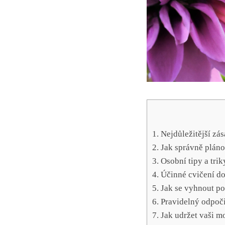
1. Nejdůležitější zás
2. Jak‌ správně plán
3.⁢ Osobní‍ tipy a tr
4. Účinné⁢ cvičení do
5. ⁣Jak ​se vyhnout p
6. Pravidelný odpoči
7.⁣ Jak⁢ udržet vaši