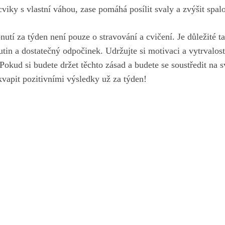
iky s vlastní váhou, zase pomáhá posílit svaly a zvýšit spalová
utí za týden není pouze o stravování a cvičení.‌ Je důležité t
tin a dostatečný odpočinek. ⁢Udržujte ⁣si motivaci ⁣a vytrvalos
okud si budete držet těchto ⁢zásad a budete se soustředit na‌ s
kvapit ‍pozitivními výsledky už⁤ za týden!