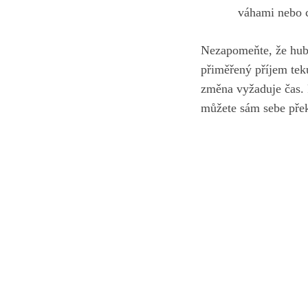
váhami nebo cv
Nezapomeňte, že ⁢hubn
přiměřený příjem teku
změna vyžaduje čas. P
můžete⁣ sám ‍sebe pře