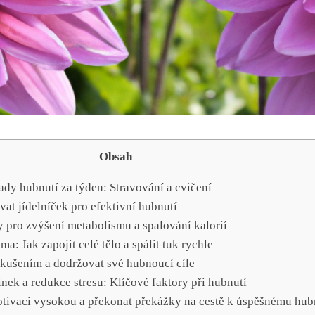
Obsah
ady hubnutí ​za ⁢týden: Stravování a cvičení
ovat jídelníček pro efektivní hubnutí
iky pro zvýšení metabolismu a spalování kalorií
ma: Jak zapojit celé tělo a spálit tuk​ rychle
okušením⁢ a ‌dodržovat své⁢ hubnoucí cíle
nek a⁣ redukce stresu:​ Klíčové faktory při hubnutí
 motivaci vysokou a překonat překážky na​ cestě k⁣ úspěšnému hub