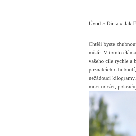
Úvod
»
Dieta
»
Jak 
Chtěli byste zhubnout
místě. V tomto článk
vašeho ⁣cíle rychle a
poznatcích o hubnutí,
nežádoucí kilogramy.‍
moci ⁣udržet, pokračuj