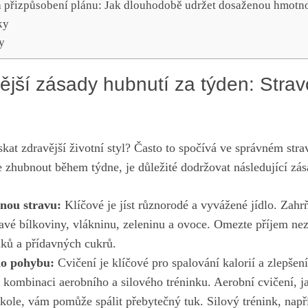
 a přizpůsobení plánu: Jak dlouhodobě udržet ⁢dosaženou hmotn
ky
y
tější zásady hubnutí ​za ⁢týden: Stra
kat ‌zdravější životní styl? Často to spočívá ve správném str
e zhubnout během týdne, je důležité⁢ dodržovat následující zás
enou stravu:
Klíčové je jíst⁢ různorodé a vyvážené jídlo. Zahr
ravé bílkoviny,‍ vlákninu, zeleninu a ovoce. Omezte příjem ne
ků ⁢a přídavných cukrů.
do pohybu:
Cvičení je klíčové pro ​spalování ‍kalorií a zlepšen
 kombinaci aerobního ‌a silového tréninku. Aerobní cvičení, ja
kole, vám pomůže⁣ spálit přebytečný tuk.⁢ Silový trénink, např