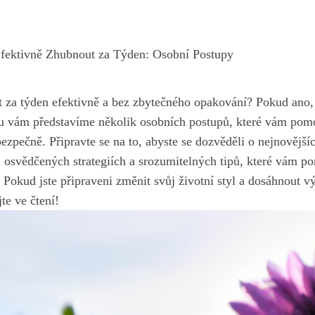
Efektivně Zhubnout za Týden: Osobní Postupy
 za týden efektivně‍ a bez zbytečného opakování? ‌Pokud ano,⁣ 
u vám ‌představíme několik osobních postupů, které vám po
 bezpečně. Připravte se na to, abyste se‍ dozvěděli o ‍nejnovějš
 osvědčených strategiích a srozumitelných tipů, které vám po
 Pokud jste připraveni změnit svůj životní styl a dosáhnout výs
te ve⁤ čtení!