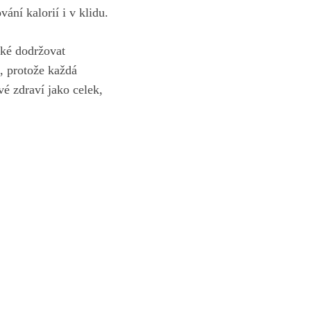
ní kalorií i​ v klidu.
aké dodržovat
t, protože každá
vé zdraví jako celek,