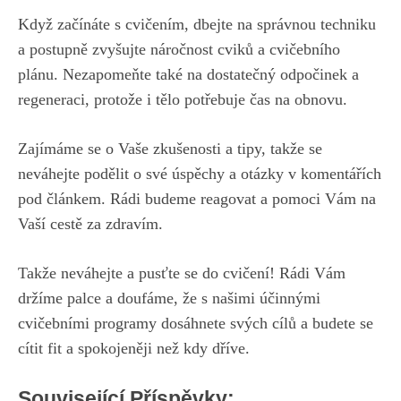
Když začínáte s cvičením, dbejte ​na ‍správnou techniku
a postupně zvyšujte‍ náročnost cviků a cvičebního⁣
plánu. Nezapomeňte také na dostatečný‍ odpočinek a⁣
regeneraci, protože i⁢ tělo potřebuje čas na⁣ obnovu.
Zajímáme ‍se⁣ o Vaše zkušenosti a tipy, takže se
neváhejte podělit o své úspěchy a ⁣otázky v komentářích
pod článkem. Rádi ⁤budeme ⁤reagovat a⁤ pomoci Vám na
Vaší ‍cestě⁤ za zdravím.
Takže neváhejte‌ a pusťte se do cvičení!⁣ Rádi Vám
držíme palce a ‌doufáme, že s našimi účinnými
⁣cvičebními programy dosáhnete svých ‌cílů ‌a⁤ budete se
cítit ‍fit a spokojeněji než kdy dříve.
Související Příspěvky: