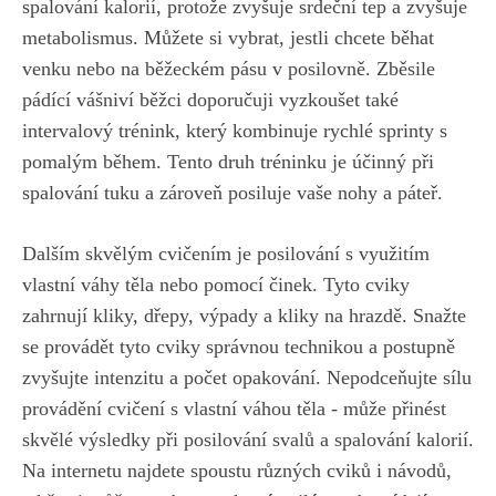
⁢spalování kalorií, protože⁣ zvyšuje srdeční tep⁣ a zvyšuje
⁤metabolismus. Můžete si vybrat, jestli chcete běhat
venku nebo‍ na běžeckém⁢ pásu v posilovně. ‌Zběsile
pádící vášniví běžci ‌doporučuji vyzkoušet také
intervalový trénink, který⁣ kombinuje rychlé sprinty s
pomalým během. Tento druh ‍tréninku je účinný při
spalování tuku a zároveň posiluje vaše nohy a ‌páteř.
Dalším skvělým⁢ cvičením je posilování s využitím
vlastní váhy⁢ těla⁣ nebo⁢ pomocí ‍činek. Tyto ⁣cviky
zahrnují kliky, dřepy, výpady a kliky na hrazdě.‌ Snažte
⁣se provádět​ tyto cviky správnou technikou a‌ postupně
zvyšujte intenzitu a počet⁤ opakování.‌ Nepodceňujte sílu
provádění cvičení s vlastní váhou‍ těla ‌- ‍může přinést
skvělé ⁤výsledky ‌při⁢ posilování svalů a spalování⁢ kalorií.
Na internetu ‌najdete ⁤spoustu různých ⁣cviků​ i ​návodů,