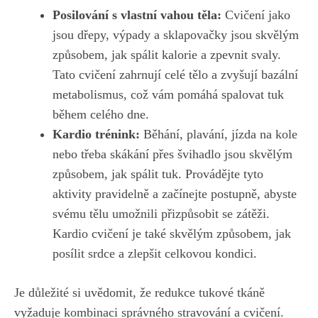
Posilování s vlastní ‌vahou ‍těla:
Cvičení jako
jsou dřepy, výpady a ‍sklapovačky⁣ jsou⁣ skvělým
způsobem, jak spálit kalorie a zpevnit ⁣svaly.
‍Tato cvičení zahrnují​ celé ⁤tělo a zvyšují bazální
metabolismus, což vám ⁤pomáhá spalovat tuk
během celého ‌dne.
Kardio ⁢trénink:
Běhání,⁢ plavání, jízda ​na⁣ kole
nebo třeba skákání přes švihadlo jsou skvělým
způsobem, ⁢jak spálit ⁢tuk. ⁢Provádějte ‌tyto
aktivity pravidelně a začínejte postupně, ⁢abyste
svému ‍tělu ⁣umožnili přizpůsobit se zátěži.
Kardio cvičení ‌je také skvělým⁢ způsobem, jak
posílit srdce a zlepšit celkovou kondici.
Je důležité si⁢ uvědomit,‌ že redukce tukové tkáně
vyžaduje kombinaci správného stravování⁤ a cvičení.