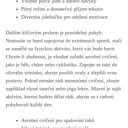
Vhodné porce jídel a zdravé návyky
Pitný režim ‌a dostatečný příjem tekutin
Diverzita jídelníčku pro udržení motivace
Dalším‌ klíčovým prvkem je pravidelný pohyb.
Nemusíte se ⁤hned zapojovat do extrémních sportů, stačí
se ‍zaměřit na fyzickou aktivitu, která vás bude bavit.
Chcete-li zhubnout, je ‍vhodné zařadit aerobní ‍cvičení,⁤
jako‍ je běh, chůze⁣ nebo cyklistika. Zapojte se ​také do
silového⁢ tréninku, abyste posílili ‌svaly a⁤ zlepšili svou
⁤postavu. ⁤Pokud​ nemáte rádi monotónní cvičení,⁢ zkuste
například​ různé​ taneční ‍nebo jóga ‍lekce. Hlavní je najít
aktivitu,⁣ kterou budete dělat rádi, abyste se s radostí‍
pohybovali⁤ každý den.
Aerobní⁤ cvičení pro​ spalování tuků