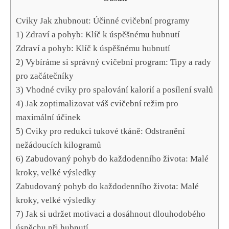
Cviky Jak zhubnout: Účinné⁢ cvičební programy
1) Zdraví a pohyb: Klíč k úspěšnému⁣ hubnutí
Zdraví a pohyb: Klíč ⁢k úspěšnému hubnutí
2) Vybíráme⁤ si správný cvičební program: Tipy a rady
‌pro začátečníky
3)⁣ Vhodné cviky pro spalování kalorií a ⁣posílení svalů
4)⁣ Jak zoptimalizovat váš ​cvičební režim ⁤pro
maximální účinek
5) Cviky ⁢pro ‌redukci tukové ‌tkáně: Odstranění
nežádoucích kilogramů
6) ⁣Zabudovaný pohyb do každodenního ⁤života: ‍Malé
kroky, velké výsledky
Zabudovaný pohyb do každodenního života: Malé
kroky, velké výsledky
7) Jak ⁢si udržet motivaci a dosáhnout ⁤dlouhodobého
úspěchu ⁣při hubnutí