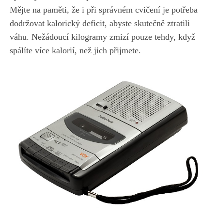
Mějte ​na⁢ paměti, že i ⁣při správném cvičení⁣ je potřeba
‌dodržovat kalorický ⁣deficit, abyste skutečně ztratili
váhu.‌ Nežádoucí kilogramy zmizí pouze tehdy,⁢ když
spálíte více kalorií,‍ než jich ​přijmete.