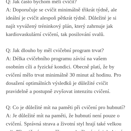
Q: Jak často bychom měli ⁤cvičit?
A: Doporučuje ‌se cvičit minimálně třikrát týdně, ale
ideální je cvičit alespoň pětkrát ⁤týdně. Důležité je si
najít vyvážený tréninkový plán, který ‌zahrnuje jak​
kardiovaskulární‍ cvičení, tak posilování svalů.
Q: Jak ⁤dlouho by⁤ měl ⁤cvičební ⁤program trvat?
A: Délka cvičebního programu závisí na vašem ​
osobním cíli ‍a fyzické kondici. Obecně platí,​ že by
cvičení mělo trvat minimálně 30 minut až hodinu. Pro
dosažení optimálních výsledků je důležité cvičit
pravidelně a postupně zvyšovat intenzitu⁣ cvičení.
Q: Co
je důležité mít na paměti
při cvičení pro⁢ hubnutí?
A: ​Je důležité mít na paměti, ⁣že ​hubnutí není pouze o⁢
cvičení. Správná strava a životní styl⁣ hrají také‍ velkou