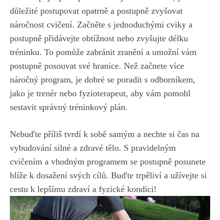
důležité postupovat opatrně a postupně​ zvyšovat‍
náročnost cvičení. Začněte s jednoduchými cviky a
postupně přidávejte obtížnost ⁢nebo zvyšujte délku
⁣tréninku. To pomůže zabránit⁣ zranění a umožní vám
postupně posouvat své hranice. ‍Než ⁢začnete‌ více
náročný program, ‌je dobré se poradit‌ s odborníkem,
jako je‌ trenér nebo fyzioterapeut, aby ‍vám pomohl
sestavit správný tréninkový plán.
Nebuďte příliš​ tvrdí⁢ k sobě samým a nechte si ⁣čas na
vybudování ⁤silné a zdravé‍ tělo. S pravidelným
cvičením a vhodným programem se postupně ⁤posunete
blíže k dosažení⁣ svých ⁣cílů.⁤ Buďte trpěliví​ a užívejte si
cestu ⁣k lepšímu zdraví a fyzické⁢ kondici!