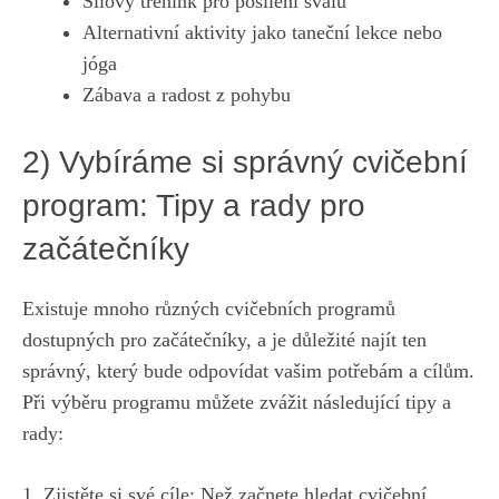
Silový⁣ trénink pro posílení svalů
Alternativní aktivity​ jako taneční lekce nebo
jóga
Zábava a radost z pohybu
2) Vybíráme⁤ si správný cvičební
program: Tipy a rady ‌pro
začátečníky
Existuje mnoho různých cvičebních programů
dostupných pro začátečníky, a je důležité najít ⁣ten
správný, který bude ‍odpovídat vašim potřebám a cílům.
Při výběru programu⁢ můžete zvážit následující tipy a
rady:
1. Zjistěte si své⁤ cíle: Než začnete hledat cvičební