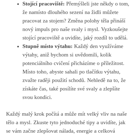
Stojící pracoviště:
Přemýšleli jste někdy o⁣ tom,
že namísto dlouhého‌ sezení ‌na ⁣židli můžete
pracovat za stojem?⁣ Změna polohy těla ⁢přináší
nový impuls pro‌ naše svaly i ‍mysl. Vyzkoušejte
stojící ​pracoviště a uvidíte, jaký rozdíl to‌ udělá.
Stupně místo výtahu:
Každý den využíváme
výtahy, aniž‍ bychom si​ uvědomili, ‌kolik
potenciálního ⁣cvičení přicházíme o příležitost.⁢
Místo toho, abyste ​sahali ‌po‌ tlačítku výtahu,
zvažte raději použití schodů. Nehledě​ na to, že
získáte čas, také posílíte své svaly a zlepšíte
svou kondici.
Každý malý krok počítá a může‌ mít ​velký vliv na ⁤naše
tělo a ​mysl.‌ Zkuste tyto jednoduché ⁣tipy a uvidíte, jak
se vám začne zlepšovat nálada, energie a celková