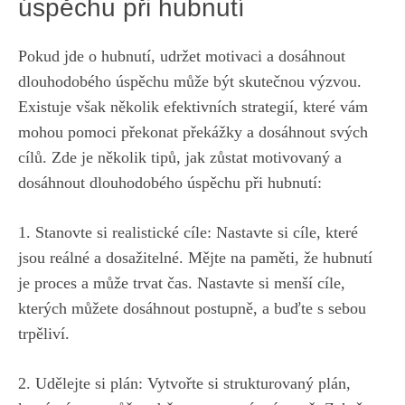
úspěchu ⁣při hubnutí
Pokud jde o hubnutí, udržet motivaci a dosáhnout
dlouhodobého úspěchu může být skutečnou výzvou.⁣
Existuje ‌však‍ několik efektivních strategií, které‌ vám
mohou pomoci‍ překonat překážky‌ a dosáhnout ⁤svých
cílů.⁣ Zde​ je ‍několik tipů, jak zůstat ‌motivovaný a​
dosáhnout dlouhodobého úspěchu při hubnutí: ​
1. ⁣Stanovte‌ si‍ realistické cíle:⁣ Nastavte si ‌cíle, které
jsou reálné a dosažitelné. ‌Mějte na paměti, že hubnutí
je proces a‌ může trvat čas. Nastavte si menší ⁣cíle,​
kterých můžete ⁤dosáhnout postupně, a buďte s sebou
trpěliví.
2. Udělejte si ‍plán: Vytvořte si ⁤strukturovaný plán,