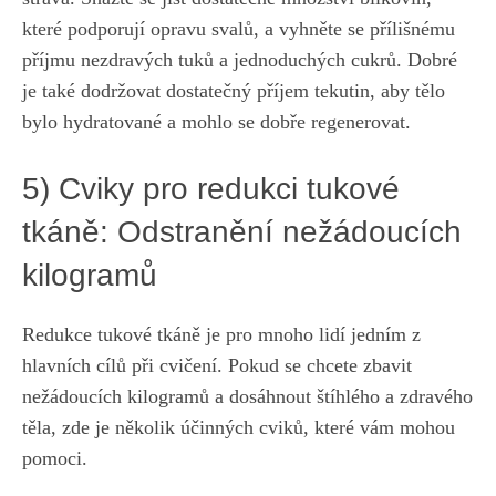
které​ podporují opravu svalů, a ​vyhněte se⁤ přílišnému ​
příjmu nezdravých tuků a jednoduchých cukrů. ⁣Dobré
je ⁤také dodržovat dostatečný příjem tekutin, aby tělo
bylo hydratované a​ mohlo se dobře regenerovat.
5) Cviky ⁢pro ‌redukci tukové
‌tkáně: Odstranění nežádoucích
kilogramů
Redukce ‍tukové tkáně je pro ​mnoho lidí jedním z
hlavních cílů při cvičení. ⁢Pokud se ⁤chcete zbavit
‌nežádoucích kilogramů a dosáhnout štíhlého a zdravého
těla, zde ⁢je několik účinných⁢ cviků, které vám mohou
pomoci.