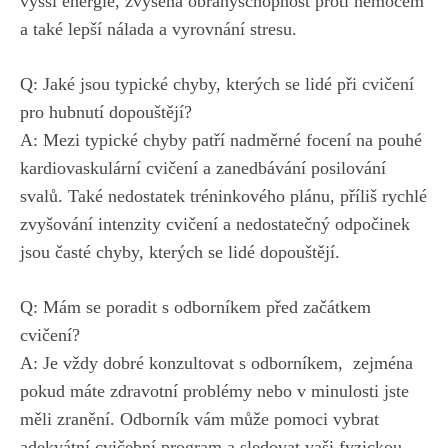
vyšší ⁣energie, zvýšená obranyschopnost proti nemocem
a také lepší nálada a vyrovnání stresu.
Q:‌ Jaké jsou typické chyby, kterých se lidé při cvičení
pro hubnutí dopouštějí?
A:⁤ Mezi typické chyby​ patří nadměrné focení na pouhé⁣
kardiovaskulární ⁣cvičení a​ zanedbávání⁤ posilování
svalů. ⁣Také nedostatek tréninkového plánu, příliš rychlé
zvyšování intenzity cvičení a nedostatečný odpočinek
‍jsou časté⁤ chyby, kterých se⁢ lidé dopouštějí.
Q: Mám ‌se ‌poradit s odborníkem před začátkem
cvičení?
A: Je vždy dobré konzultovat s odborníkem, ⁢
zejména⁤
pokud máte zdravotní ​problémy nebo
v minulosti jste‌
měli zranění. ‌Odborník⁣ vám může pomoci vybrat
adekvátní cvičební program a ⁣sledovat‍ vaši ⁤fyzickou