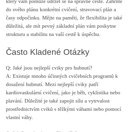
‌který vám pomůže⁢ udržet‍ se na správné cestě. ​Zahrňte
‍do svého plánu konkrétní cvičení, stravovací plán a‌
časy odpočinku. Mějte⁤ na paměti, že flexibilita je také
důležitá, ale⁢ mít pevný základní plán vám ​poskytne
strukturu a stabilitu na vaší cestě k úspěchu.
Často Kladené Otázky
Q: Jaké⁢ jsou nejlepší cviky pro hubnutí?
A: Existuje mnoho ​účinných cvičebních‌ programů ‌k
dosažení hubnutí. Mezi nejlepší cviky⁤ patří
kardiovaskulární⁢ cvičení,‌ jako‍ je běh, cyklistika nebo
⁢plavání. Důležité je také zapojit sílu a vytrvalost
prostřednictvím cviků⁣ s těžkými váhami nebo pomocí
vlastní váhy.