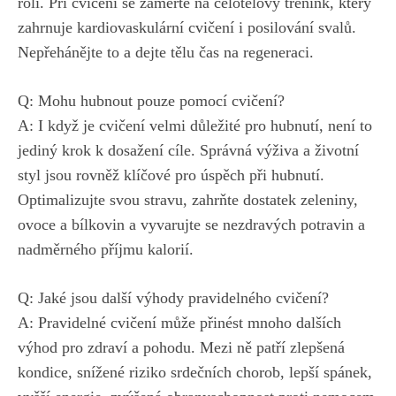
⁣roli. Při ‍cvičení se zaměřte na‌ celotělový trénink, který
zahrnuje kardiovaskulární cvičení i ‍posilování svalů.⁢
Nepřehánějte​ to a dejte tělu čas na regeneraci.
Q: Mohu hubnout pouze pomocí cvičení?
A: I když je cvičení velmi důležité pro hubnutí, není to
jediný krok k⁣ dosažení cíle. Správná⁢ výživa ​a ⁤životní
styl jsou ⁢rovněž ‌klíčové ‍pro úspěch při hubnutí.
Optimalizujte ⁤svou stravu,‍ zahrňte dostatek zeleniny,
ovoce a bílkovin⁤ a vyvarujte‍ se nezdravých potravin a
⁢nadměrného ⁣příjmu kalorií.
Q:⁣ Jaké ⁣jsou další výhody pravidelného cvičení?
A: Pravidelné ​cvičení⁣ může ⁤přinést mnoho dalších
výhod pro zdraví a pohodu. Mezi ně‍ patří zlepšená
⁤kondice, snížené riziko srdečních chorob, lepší⁣ spánek,