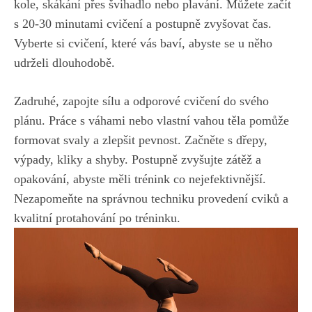
⁣kole, skákání přes švihadlo nebo⁣ plavání. Můžete začít​
s 20-30 minutami cvičení a postupně zvyšovat‍ čas.
Vyberte si cvičení, které vás baví, abyste se u něho⁣
udrželi dlouhodobě.
Zadruhé,‍ zapojte sílu‌ a odporové ⁢cvičení do svého
plánu. Práce s ⁤váhami nebo vlastní ⁤vahou těla pomůže
formovat svaly a zlepšit pevnost. Začněte s dřepy,
výpady, kliky a‌ shyby. Postupně ‌zvyšujte ⁤zátěž ​a
opakování, abyste měli trénink co nejefektivnější.
Nezapomeňte na ‌správnou techniku provedení cviků a
kvalitní protahování po ⁤tréninku.