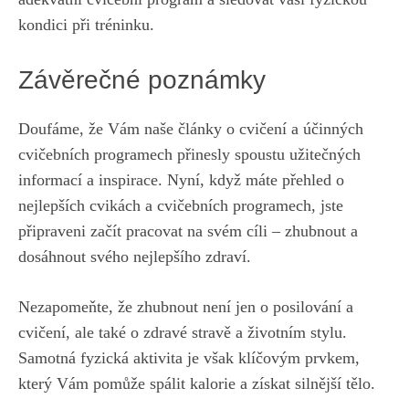
kondici při tréninku.
Závěrečné‌ poznámky
Doufáme, že Vám naše ‌články o cvičení a účinných
cvičebních programech přinesly spoustu užitečných
‍informací⁢ a inspirace. Nyní, ​když máte‍ přehled o
nejlepších cvikách a cvičebních programech, jste
‍připraveni ⁢začít‌ pracovat na svém cíli – ⁣zhubnout a
dosáhnout svého nejlepšího zdraví.
Nezapomeňte,⁢ že zhubnout není jen o‌ posilování a
cvičení, ale také o zdravé stravě a‌ životním stylu.
‍Samotná fyzická aktivita je však klíčovým prvkem,
který Vám pomůže spálit kalorie a získat ⁣silnější tělo.