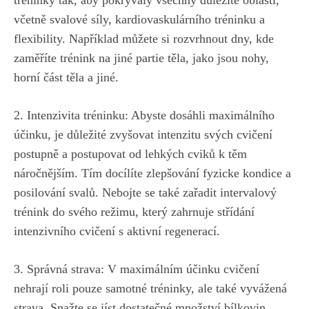
včetně‌ svalové síly, kardiovaskulárního tréninku a
flexibility. Například můžete ⁣si rozvrhnout dny, kde
zaměříte trénink na jiné partie těla,​ jako jsou nohy,
horní ‌část těla‍ a jiné.
2. Intenzivita ‍tréninku: Abyste dosáhli maximálního
účinku, je důležité⁢ zvyšovat intenzitu svých cvičení
postupně ⁣a postupovat od lehkých cviků k těm
‍náročnějším. Tím⁣ docílíte zlepšování‍ fyzicke kondice a⁤
posilování svalů. Nebojte se také⁢ zařadit intervalový
trénink do ‌svého režimu, který zahrnuje střídání
intenzivního⁤ cvičení s aktivní regenerací.
3. Správná strava:‌ V⁣ maximálním účinku cvičení
nehrají roli pouze samotné tréninky, ale​ také ‌vyvážená
strava. Snažte se jíst​ dostatečné množství bílkovin,