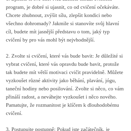
program, ⁣je dobré si⁣ ujasnit, ‌co od cvičení očekáváte.
Chcete⁢ zhubnout, ​zvýšit sílu, zlepšit kondici nebo
všechno dohromady? Jakmile si⁣ stanovíte svůj ⁢hlavní
cíl, budete⁢ mít ​jasnější představu o ​tom, jaký⁤ typ
cvičení by⁣ pro vás mohl být nejvhodnější.
2. ⁤Zvolte si cvičení, které vás bude bavit: Je důležité si
vybrat cvičení, ⁣které vás opravdu bude bavit, protože
tak budete mít větší motivaci cvičit pravidelně. Můžete
vyzkoušet⁢ různé aktivity jako běhání, plavání, jógu,
taneční hodiny nebo posilování. Zvolte‌ si něco, ⁣co vám
přináší radost, a neváhejte vyzkoušet i něco nového.
Pamatujte, že ​rozmanitost je klíčem k dlouhodobému
‍cvičení.
3. Postupujte postupně: Pokud jste ‌začátečník,⁣ je⁤