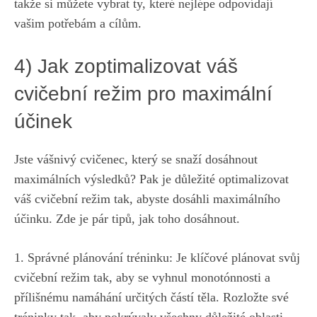
takže si můžete ⁣vybrat ty, ‍které nejlépe odpovídají
vašim potřebám a cílům.
4)⁣ Jak zoptimalizovat váš ​
cvičební režim ⁤pro maximální
účinek
Jste vášnivý cvičenec, který se snaží dosáhnout
maximálních výsledků? ⁤Pak je důležité optimalizovat
váš cvičební režim‍ tak, abyste dosáhli maximálního
účinku. ⁣Zde⁢ je pár tipů, jak ⁤toho dosáhnout.
1. Správné plánování ⁢tréninku: Je klíčové ⁣plánovat svůj
cvičební režim tak,‍ aby se vyhnul monotónnosti a
přílišnému namáhání určitých částí ⁤těla. Rozložte své
tréninky tak, aby pokrývaly​ všechny ‍důležité⁣ oblasti,