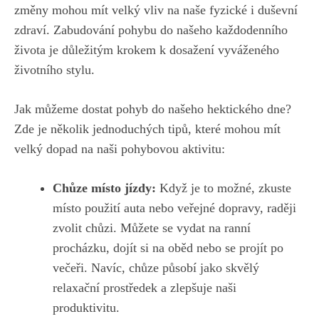
změny mohou ⁢mít velký vliv na ⁢naše fyzické i duševní
zdraví. Zabudování pohybu do našeho⁣ každodenního
života je⁢ důležitým krokem k dosažení vyváženého
životního stylu.
Jak​ můžeme dostat pohyb do⁤ našeho hektického dne?
‌Zde⁤ je několik jednoduchých tipů, které mohou mít
velký dopad na naši pohybovou aktivitu:
Chůze místo jízdy:
Když‍ je to možné, zkuste
místo použití auta nebo veřejné⁣ dopravy,​ raději ​
zvolit chůzi. ‍Můžete⁢ se vydat na ranní‍
procházku, dojít⁢ si ‍na‍ oběd nebo se projít po ​
večeři. Navíc,⁤ chůze působí jako skvělý
relaxační prostředek a zlepšuje naši
produktivitu.