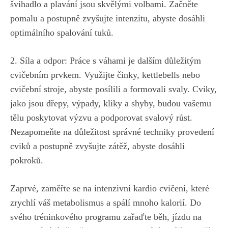
švihadlo a plavání jsou skvělými volbami. ⁣Začněte
pomalu a postupně zvyšujte intenzitu, abyste dosáhli
optimálního spalování tuků.
2.‌ Síla a odpor: ⁤Práce s váhami je dalším důležitým
cvičebním prvkem. Využijte činky, kettlebells nebo
cvičební stroje, ⁤abyste ‌posílili a formovali svaly. Cviky,​
jako jsou dřepy, výpady, kliky a shyby,‌ budou vašemu
tělu poskytovat výzvu a podporovat svalový růst.
Nezapomeňte na ⁣důležitost⁤ správné techniky provedení
cviků​ a postupně zvyšujte zátěž, abyste ⁣dosáhli
pokroků.
Zaprvé, ‍zaměřte‍ se na⁣ intenzivní kardio cvičení, které
‌zrychlí váš metabolismus a spálí ‍mnoho kalorií. Do
svého tréninkového programu zařaďte běh, jízdu na